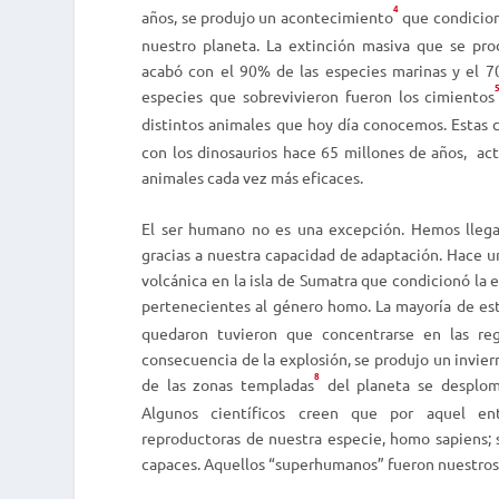
4
años, se produjo un acontecimiento
que condicion
nuestro planeta. La extinción masiva que se pro
acabó con el 90% de las especies marinas y el 70
especies que sobrevivieron fueron los cimientos
distintos animales que hoy día conocemos. Estas c
con los dinosaurios hace 65 millones de años,
ac
animales cada vez más eficaces.
El ser humano no es una excepción. Hemos llega
gracias a nuestra capacidad de adaptación. Hace 
volcánica en la isla de Sumatra que condicionó la 
pertenecientes al género
homo
. La mayoría de es
quedaron tuvieron que concentrarse en las reg
consecuencia de la explosión, se produjo un invier
8
de las zonas templadas
del planeta se desplo
Algunos científicos creen que por aquel en
reproductoras de nuestra especie,
homo sapiens
;
capaces. Aquellos “superhumanos” fueron nuestros