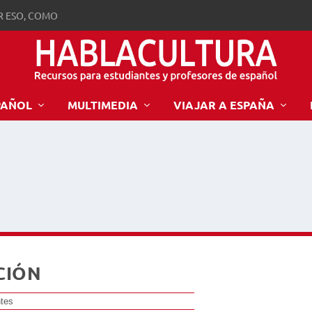
R ESO, COMO
PAÑOL
MULTIMEDIA
VIAJAR A ESPAÑA
CIÓN
tes