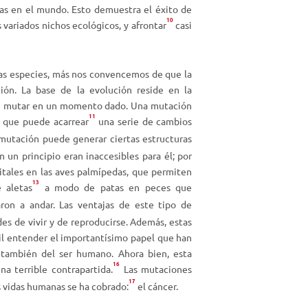
a
as en el mundo. Esto demuestra el éxito de
10
r
 variados nichos ecológicos, y afrontar
casi
a
a
u
tas especies, más nos convencemos de que la
m
ión. La base de la evolución reside en la
e
de mutar en un momento dado. Una mutación
11
n
 que puede acarrear
una serie de cambios
t
utación puede generar ciertas estructuras
a
un principio eran inaccesibles para él; por
r
itales en las aves palmípedas, que permiten
o
13
 aletas
a modo de patas en peces que
d
n a andar. Las ventajas de este tipo de
i
s de vivir y de reproducirse. Además, estas
s
cil entender el importantísimo papel que han
m
 también del ser humano. Ahora bien, esta
i
16
na terrible contrapartida.
Las mutaciones
n
17
 vidas humanas se ha cobrado:
el cáncer.
u
i