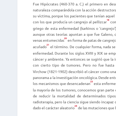
Fue Hipócrates (460-370 a. C.) el primero en desc
naturaleza comparándola con la acción destructora
su víctima, porque los pacientes que tenían aquel
18
con los que producía un cangrejo al pellizcar
con
griego de esta enfermedad (
karkinos
o ‘cangrejo’
aunque otras teorías apuntan a que fue Galeno, c
20
venas entumecidas
en forma de patas de cangrejo
21
acuñado
el término. De cualquier forma, nada se
enfermedad. Durante los siglos XVIII y XIX se emp
cáncer y ambiente. Ya entonces se sugirió que la 
con cierto tipo de tumores. Pero no fue hasta
Virchow (1821-1902) describió el cáncer como una
panorama a la investigación oncológica. Desde ent
23
los mecanismos que desencadenan
esta enferme
la mayoría de los tumores, conocemos gran parte 
de reducir la mortalidad de determinados tipo
radioterapia, pero la ciencia sigue siendo incapaz
24
dado el carácter aleatorio
de las mutaciones que l