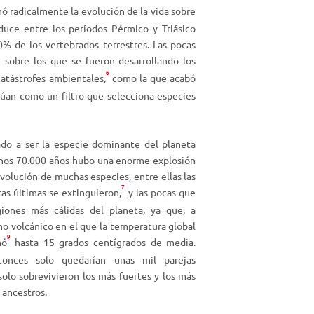
ó radicalmente la evolución de la vida sobre
f
duce entre los períodos Pérmico y Triásico
l
% de los vertebrados terrestres. Las pocas
e
5
sobre los que se fueron desarrollando los
c
6
atástrofes ambientales,
como la que acabó
h
túan como un filtro que selecciona especies
a
a
r
do a ser la especie dominante del planeta
r
unos 70.000 años hubo una enorme explosión
i
evolución de muchas especies, entre ellas las
b
7
tas últimas se extinguieron
,
y las pocas que
a
/
iones más cálidas del planeta, ya que, a
a
no volcánico en el que la temperatura global
9
b
mó
hasta 15 grados centígrados de media.
a
tonces solo quedarían unas mil parejas
j
 solo sobrevivieron los más fuertes y los más
o
 ancestros.
p