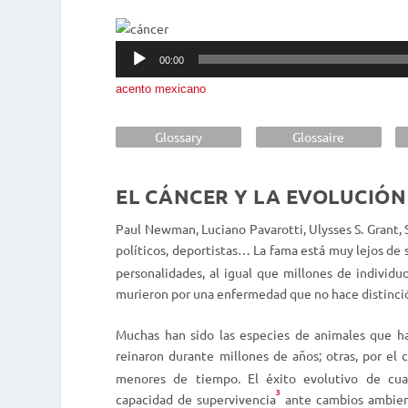
Reproductor
00:00
de
acento mexicano
audio
Glossary
Glossaire
EL CÁNCER Y LA EVOLUCIÓN
Paul Newman, Luciano Pavarotti, Ulysses S. Grant, 
políticos, deportistas… La fama está muy lejos de 
personalidades, al igual que millones de individuo
murieron por una enfermedad que no hace distinción 
Muchas han sido las especies de animales que han
reinaron durante millones de años; otras, por el 
menores de tiempo. El éxito evolutivo de cua
3
capacidad de supervivencia
ante cambios ambient