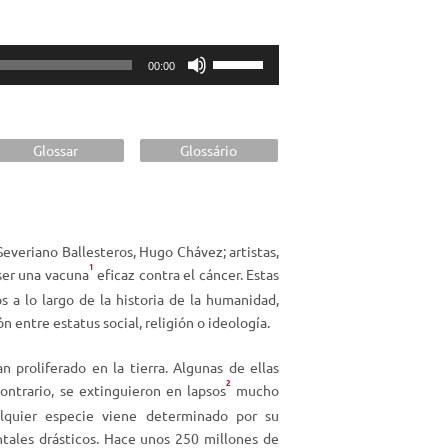
U
00:00
t
i
l
i
Glossar
Glossário
z
a
l
a
Severiano Ballesteros, Hugo Chávez; artistas,
s
1
ser una vacuna
eficaz contra el cáncer. Estas
t
s a lo largo de la historia de la humanidad,
e
entre estatus social, religión o ideología.
c
l
 proliferado en la tierra. Algunas de ellas
a
2
contrario, se extinguieron en lapsos
mucho
s
lquier especie viene determinado por su
d
ales drásticos. Hace unos 250 millones de
e