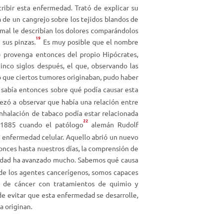
ribir esta enfermedad. Trató de explicar su
r
 de un cangrejo sobre los tejidos blandos de
e
 mal le describían los dolores comparándolos
l
19
 sus pinzas.
Es muy posible que el nombre
v
) provenga entonces del propio Hipócrates,
o
inco siglos después, el que, observando las
l
 que ciertos tumores originaban, pudo haber
u
 sabía entonces sobre qué podía causar esta
m
ezó a observar que había una relación entre
e
inhalación de tabaco podía estar relacionada
n
22
 1885 cuando el patólogo
alemán Rudolf
.
 enfermedad celular. Aquello abrió un nuevo
onces hasta nuestros días, la comprensión de
dad ha avanzado mucho. Sabemos qué causa
de los agentes cancerígenos, somos capaces
s de cáncer con tratamientos de quimio y
 de evitar que esta enfermedad se desarrolle,
a originan.