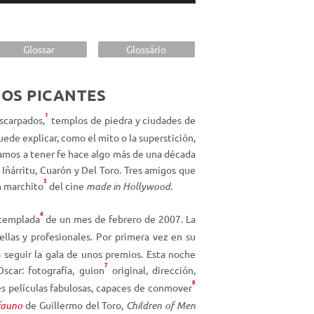
i
l
i
Glossar
Glossário
z
a
JOS PICANTES
l
a
1
escarpados,
templos de piedra y ciudades de
s
ede explicar, como el mito o la superstición,
t
amos a tener fe hace algo más de una década
e
: Iñárritu, Cuarón y Del Toro. Tres amigos que
c
3
n marchito
del cine
made in Hollywood.
l
a
4
 templada
de un mes de febrero de 2007. La
s
ellas y profesionales. Por primera vez en su
d
a seguir la gala de unos premios. Esta noche
e
7
scar: fotografía, guion
original, dirección,
f
8
es películas fabulosas, capaces de conmover
l
 fauno
de Guillermo del Toro,
Children of Men
e