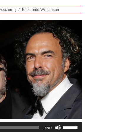
eezermij / foto: Todd Williamson
U
00:00
t