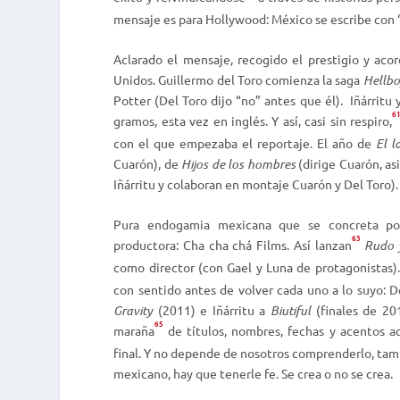
mensaje es para Hollywood: México se escribe con “x
Aclarado el mensaje, recogido el prestigio y acor
Unidos. Guillermo del Toro comienza la saga
Hellbo
Potter (Del Toro dijo “no” antes que él).
Iñárritu
6
gramos
, esta vez en inglés. Y así, casi sin respiro,
con el que empezaba el reportaje. El año de
El l
Cuarón), de
Hijos de los hombres
(dirige Cuarón, as
Iñárritu y colaboran en montaje Cuarón y Del Toro).
Pura endogamia mexicana que se concreta po
63
productora: Cha cha chá Films. Así lanzan
Rudo y
como director (con Gael y Luna de protagonistas).
con sentido antes de volver cada uno a lo suyo: D
Gravity
(2011) e Iñárritu a
Biutiful
(finales de 20
65
maraña
de títulos, nombres, fechas y acentos a
final. Y no depende de nosotros comprenderlo, tampo
mexicano, hay que tenerle fe. Se crea o no se crea.