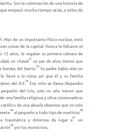
árritu. Son la culminación de una historia de
c
s que empezó mucho tiempo atrás, a miles de
h
a
a
r
r
 Hijo de un importante físico nuclear, vivió
i
res zonas de la capital. Nunca le faltaron el
b
s 12 años, le regalan su primera cámara de
a
11
iudad, un chaval
un par de años menor que
/
12
 bandas del barrio.
Su padre había sido un
a
le llevó a la ruina, así que él y su familia
b
15
bres del D.F.
Ese niño se llama Alejandro
a
s pequeño del trío, solo un año menor que
j
de una familia religiosa y ultra conservadora.
o
 católico de una abuela obsesiva que no solo
p
18
19
somete
al pequeño a todo tipo de martirios
a
21
r
a traumática y dolorosa da lugar a
un
23
a
jación
por los monstruos.
a