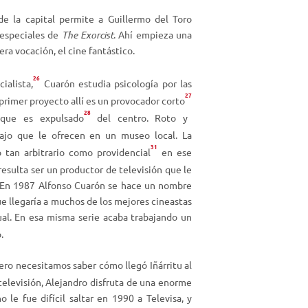
u
de la capital permite a Guillermo del Toro
m
 especiales de
The Exorcist
. Ahí empieza una
e
ra vocación, el cine fantástico.
n
26
t
ialista
,
Cuarón estudia psicología por las
a
27
 primer proyecto allí es un provocador corto
r
28
 que es expulsado
del centro. Roto y
o
ajo que le ofrecen en un museo local. La
d
31
 tan arbitrario como providencial
en ese
i
esulta ser un productor de televisión que le
s
. En 1987 Alfonso Cuarón se hace un nombre
m
ue llegaría a muchos de los mejores cineastas
i
al. En esa misma serie acaba trabajando un
n
.
u
i
ero necesitamos saber cómo llegó Iñárritu al
r
elevisión, Alejandro disfruta de una enorme
e
o le fue difícil saltar en 1990 a Televisa, y
l