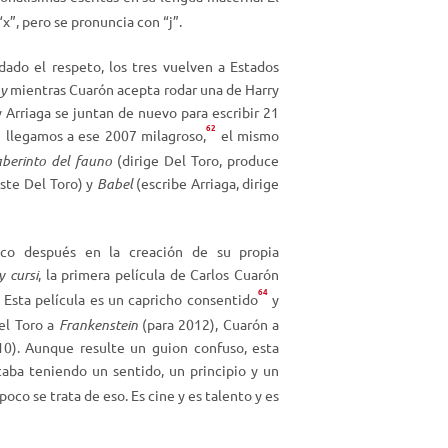
”, pero se pronuncia con “j”.
dado el respeto, los tres vuelven a Estados
y
mientras Cuarón acepta rodar una de Harry
 y Arriaga se juntan de nuevo para escribir
21
1
62
llegamos a ese 2007 milagroso,
el mismo
aberinto del fauno
(dirige Del Toro, produce
iste Del Toro) y
Babel
(escribe Arriaga, dirige
co después en la creación de su propia
 cursi
, la primera película de Carlos Cuarón
64
 Esta película es un capricho consentido
y
el Toro a
Frankenstein
(para 2012), Cuarón a
10). Aunque resulte un guion confuso, esta
caba teniendo un sentido, un principio y un
co se trata de eso. Es cine y es talento y es