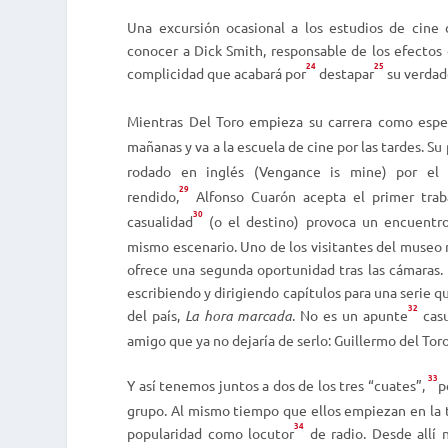
Una excursión ocasional a los estudios de cine 
conocer a Dick Smith, responsable de los efectos
24
25
complicidad que acabará por
destapar
su verdade
Mientras Del Toro empieza su carrera como espec
mañanas y va a la escuela de cine por las tardes. Su
rodado en inglés (
Vengance is mine
) por el
29
rendido,
Alfonso Cuarón acepta el primer trab
30
casualidad
(o el destino) provoca un encuentro
mismo escenario. Uno de los visitantes del museo r
ofrece una segunda oportunidad tras las cámaras
escribiendo y dirigiendo capítulos para una serie q
32
del país,
La hora marcada
. No es un apunte
casu
amigo que ya no dejaría de serlo: Guillermo del Toro
33
Y así tenemos juntos a dos de los tres “cuates”,
p
grupo. Al mismo tiempo que ellos empiezan en la t
34
popularidad como locutor
de radio. Desde allí n