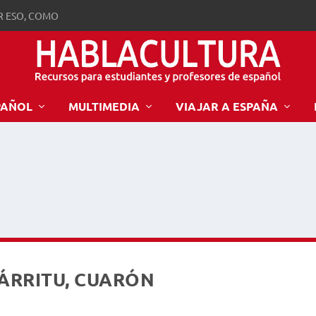
R ESO, COMO
PAÑOL
MULTIMEDIA
VIAJAR A ESPAÑA
ÑÁRRITU, CUARÓN