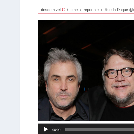
desde nivel
C
/ cine / reportaje / Rueda Duque @w
Reproductor
00:00
de