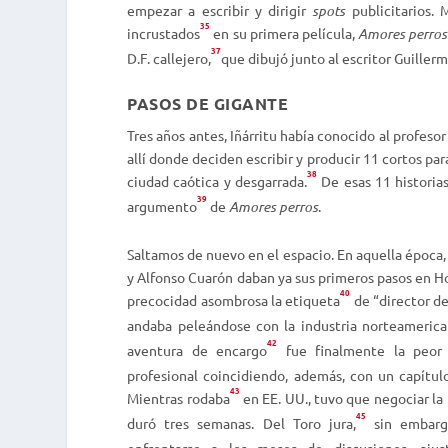
empezar a escribir y dirigir
spots
publicitarios.
35
incrustados
en su primera película,
Amores perros
37
D.F. callejero,
que dibujó junto al escritor Guiller
PASOS DE GIGANTE
Tres años antes, Iñárritu había conocido al profeso
allí donde deciden escribir y producir 11 cortos par
38
ciudad caótica y desgarrada.
De esas 11 historias
39
argumento
de
Amores perros
.
Saltamos de nuevo en el espacio. En aquella época,
y Alfonso Cuarón daban ya sus primeros pasos en H
40
precocidad asombrosa la etiqueta
de “director de 
andaba peleándose con la industria norteamerica
42
aventura de encargo
fue finalmente la peor 
profesional coincidiendo, además, con un capítul
43
Mientras rodaba
en EE. UU., tuvo que negociar la
45
duró tres semanas. Del Toro jura,
sin embargo
enfrentarse a los meses de discusiones, aju