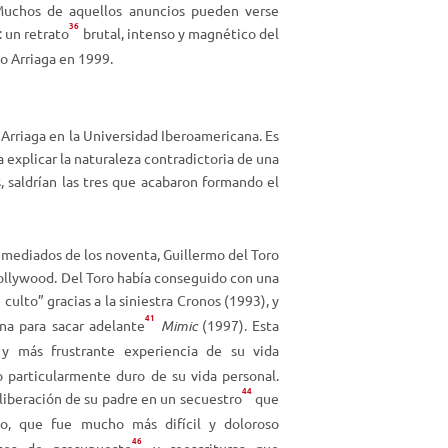
 Muchos de aquellos anuncios pueden verse
v
36
: un retrato
brutal, intenso y magnético del
o
mo Arriaga en 1999.
l
u
m
e
r Arriaga en la Universidad Iberoamericana. Es
n
a explicar la naturaleza contradictoria de una
.
, saldrían las tres que acabaron formando el
 mediados de los noventa, Guillermo del Toro
ollywood. Del Toro había conseguido con una
culto” gracias a la siniestra
Cronos
(1993), y
41
na para sacar adelante
Mimic
(1997). Esta
y más frustrante experiencia de su vida
o particularmente duro de su vida personal.
44
 liberación de su padre en un secuestro
que
, que fue mucho más difícil y doloroso
46
stes de presupuesto
y reescrituras que