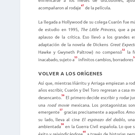
47
acompañaron al rodaje
de la película.
La llegada a Hollywood de su colega Cuarón fue má
de estudio en 1995,
The Little Princess
, que a p
aplauso de la crítica. Eso llevó a los grandes e
adaptación de la novela de Dickens
Great Expect
52
Hawke y Gwyneth Paltrow) no compensó
la f
53
5
inacabado, sujeto a
infinitos cambios, borradores
VOLVER A LOS ORÍGENES
Así que, mientras Iñárritu y Arriaga empiezan a rod
años escribir, Cuarón y Del Toro regresan a casa 
56
desencanto.
El primero decide escribir y rodar j
una
road movie
mexicana. Los protagonistas son 
57
emergente
gracias precisamente a aquellos
Amor
su lado, lleva al cine
El espinazo del diablo
, una
58
ambientada
en la Guerra Civil española. Lo que s
60
éxito y reivindicándose
a través de historias per