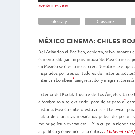
acento mexicano
audio
Glossary
Glossaire
MÉXICO CINEMA: CHILES RO
Del Atlántico al Pacífico, desierto, selva, montes 
cemento dibujan un país imposible. México no se pu
en México se cree o no se cree. Nosotros le empez
inspirados por tres contadores de historias locales
2
intentan bombear
sangre, sudor y magia al corazó
Exterior del Kodak Theatre de Los Ángeles, tarde
5
6
alfombra roja se extiende
para dejar paso a
estr
historia, México entero está ante el televisor par
habrá diez artistas mexicanos peleando por un O
mejor película extranjera… Y la culpa la tienen tr
al público y convencer a la crítica,
El laberinto del