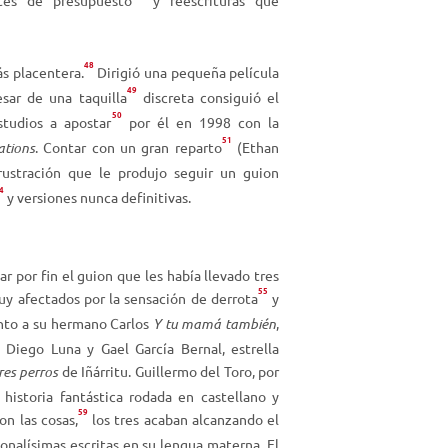
48
s placentera.
Dirigió una pequeña película
49
esar de una taquilla
discreta consiguió el
50
studios a apostar
por él en 1998 con la
51
ations
. Contar con un gran reparto
(Ethan
rustración que le produjo seguir un guion
4
y versiones nunca definitivas.
ar por fin el guion que les había llevado tres
55
muy afectados por la sensación de derrota
y
unto a su hermano Carlos
Y tu mamá también
,
Diego Luna y Gael García Bernal, estrella
es perros
de Iñárritu. Guillermo del Toro, por
 historia fantástica rodada en castellano y
59
on las cosas,
los tres acaban alcanzando el
sonalísimas escritas en su lengua materna. El