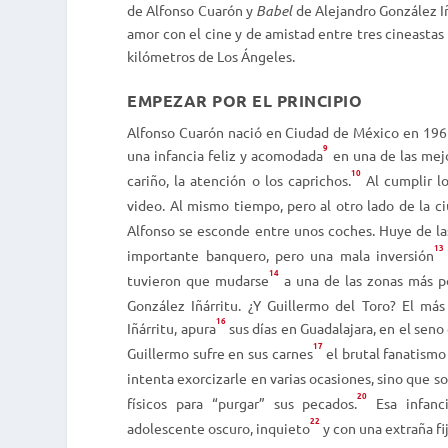
de Alfonso Cuarón y
Babel
de Alejandro González Iñ
amor con el cine y de amistad entre tres cineasta
kilómetros de Los Ángeles.
EMPEZAR POR EL PRINCIPIO
Alfonso Cuarón nació en Ciudad de México en 1961.
9
una infancia feliz y acomodada
en una de las mejo
10
cariño, la atención o los caprichos.
Al cumplir lo
video. Al mismo tiempo, pero al otro lado de la c
Alfonso se esconde entre unos coches. Huye de las
13
importante banquero, pero una mala inversión
14
tuvieron que mudarse
a una de las zonas más po
González Iñárritu. ¿Y Guillermo del Toro? El má
16
Iñárritu, apura
sus días en Guadalajara, en el seno 
17
Guillermo sufre en sus carnes
el brutal fanatismo
intenta exorcizarle en varias ocasiones, sino que 
20
físicos para “purgar” sus pecados.
Esa infanci
22
adolescente oscuro, inquieto
y con una extraña fi