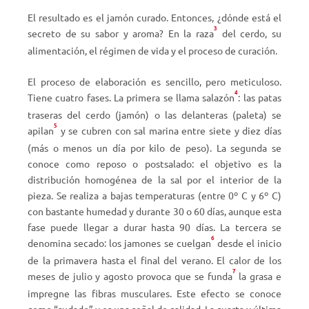
El resultado es el jamón curado. Entonces, ¿dónde está el
3
secreto de su sabor y aroma? En la raza
del cerdo, su
alimentación, el régimen de vida y el proceso de curación.
El proceso de elaboración es sencillo, pero meticuloso.
4
Tiene cuatro fases. La primera se llama salazón
: las patas
traseras del cerdo (jamón) o las delanteras (paleta) se
5
apilan
y se cubren con sal marina entre siete y diez días
(más o menos un día por kilo de peso). La segunda se
conoce como reposo o postsalado: el objetivo es la
distribución homogénea de la sal por el interior de la
pieza. Se realiza a bajas temperaturas (entre 0º C y 6º C)
con bastante humedad y durante 30 o 60 días, aunque esta
fase puede llegar a durar hasta 90 días. La tercera se
6
denomina secado: los jamones se cuelgan
desde el inicio
de la primavera hasta el final del verano. El calor de los
7
meses de julio y agosto provoca que se funda
la grasa e
impregne las fibras musculares. Este efecto se conoce