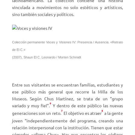
latinoamericano. La colección contiene una historia
vinculada a movimientos no solo estéticos y artísticos,
sino también sociales y políticos.
Colección permanente Voces y Visiones IV: Presencia / Ausencia. «Retrato
de El C.»
(2007), Shaun El C. Leonardo / Morten Schmidt
Entre sus visitantes se encuentran familias, estudiantes y
ese público más general que recorre la Milla de los
Museos. Según Chus Martínez, se trata de un “grupo
6
variado y muy fiel”.
Y dentro de este público las nuevas
7
8
generaciones son un reto.
El objetivo es atraer
a la gente
joven “independientemente del programa, creando una
relación interpersonal con la institución. Tienen que estar
cómodos –afirma Chus–. Hay que encontrar los códigos