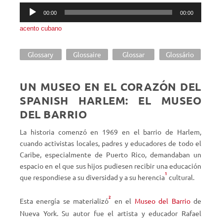
Reproductor
00:00
00:00
de
acento cubano
audio
Glossary
Glossaire
Glossar
Glossário
UN MUSEO EN EL CORAZÓN DEL
SPANISH HARLEM: EL MUSEO
DEL BARRIO
La historia comenzó en 1969 en el barrio de Harlem,
cuando activistas locales, padres y educadores de todo el
Caribe, especialmente de Puerto Rico, demandaban un
espacio en el que sus hijos pudiesen recibir una educación
1
que respondiese a su diversidad y a su herencia
cultural.
2
Esta energía se materializó
en el
Museo del Barrio
de
Nueva York. Su autor fue el artista y educador Rafael