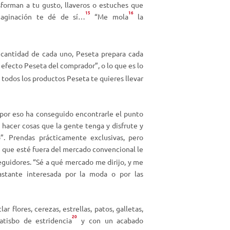
forman a tu gusto, llaveros o estuches que
15
16
maginación
te
dé
de
sí
…
“Me
mola
la
cantidad de cada uno, Peseta prepara cada
efecto Peseta del comprador”, o lo que es lo
 todos los productos Peseta te quieres llevar
á por eso ha conseguido encontrarle el punto
 hacer cosas que la gente tenga y disfrute y
”. Prendas prácticamente exclusivas, pero
de que esté fuera del mercado convencional le
eguidores. “Sé a qué mercado me dirijo, y me
astante interesada por la moda o por las
 flores, cerezas, estrellas, patos, galletas,
20
 atisbo de
estridencia
y con un acabado