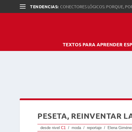
TENDENCIAS:
CONECTORES LÓGICOS: PORQUE, PO
TEXTOS PARA APRENDER ES
PESETA, REINVENTAR L
desde nivel
C1
/ moda / reportaje / Elena Gimén