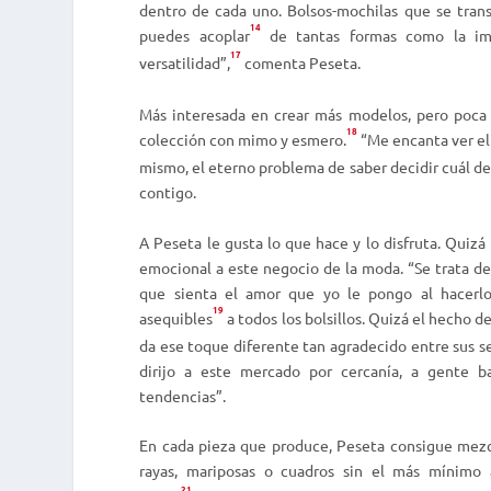
dentro de cada uno. Bolsos-mochilas que se trans
14
puedes
acoplar
de tantas formas como la i
17
versatilidad
”,
comenta Peseta.
Más interesada en crear más modelos, pero poca 
18
colección con mimo y
esmero.
“Me encanta ver el 
mismo, el eterno problema de saber decidir cuál de
contigo.
A Peseta le gusta lo que hace y lo disfruta. Quiz
emocional a este negocio de la moda. “Se trata de
que sienta el amor que yo le pongo al hacerlo
19
asequibles
a todos los bolsillos. Quizá el hecho 
da ese toque diferente tan agradecido entre sus s
dirijo a este mercado por cercanía, a gente b
tendencias”.
En cada pieza que produce, Peseta consigue mezclar
rayas, mariposas o cuadros sin el más mínimo
21