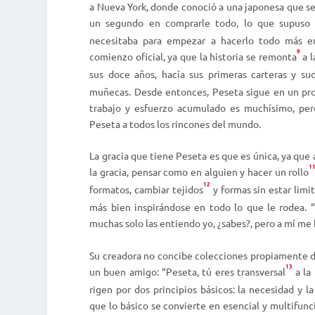
a Nueva York, donde conoció a una japonesa que se
un segundo en comprarle todo, lo que supuso
necesitaba para empezar a hacerlo todo más en 
9
comienzo oficial, ya que la historia
se
remonta
a l
sus doce años, hacía sus primeras carteras y s
muñecas. Desde entonces, Peseta sigue en un pro
trabajo y esfuerzo acumulado es muchísimo, pero
Peseta a todos los rincones del mundo.
La gracia que tiene Peseta es que es única, ya qu
1
la gracia, pensar como en alguien y hacer un
rollo
12
formatos, cambiar
tejidos
y formas sin estar limi
más bien inspirándose en todo lo que le rodea. “
muchas solo las entiendo yo, ¿sabes?, pero a mí me 
Su creadora no concibe colecciones propiamente d
13
un buen amigo: “Peseta, tú eres
transversal
a la
rigen por dos principios básicos: la necesidad y l
que lo básico se convierte en esencial y multifun