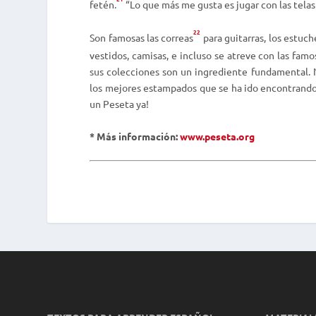
fetén.
“Lo que más me gusta es jugar con las telas
22
Son famosas las
correas
para guitarras, los estuche
vestidos, camisas, e incluso se atreve con las famos
sus colecciones son un ingrediente fundamental.
los mejores estampados que se ha ido encontrando. 
un Peseta ya!
* Más información:
www.peseta.org