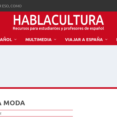
R ESO, COMO
PAÑOL
MULTIMEDIA
VIAJAR A ESPAÑA
A MODA
ez