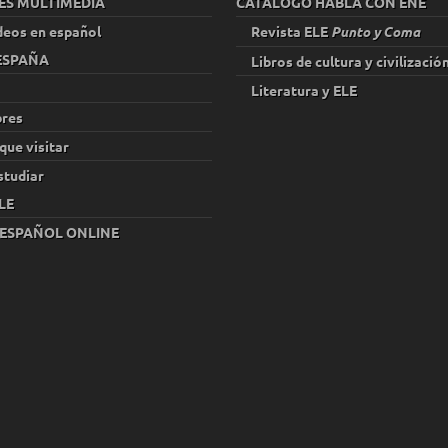
ES MULTIMEDIA
CATÁLOGO HABLA CON EÑE
deos en español
Revista ELE
Punto y Coma
 ESPAÑA
Libros de cultura y civilizació
Literatura y ELE
res
que visitar
studiar
LE
 ESPAÑOL ONLINE