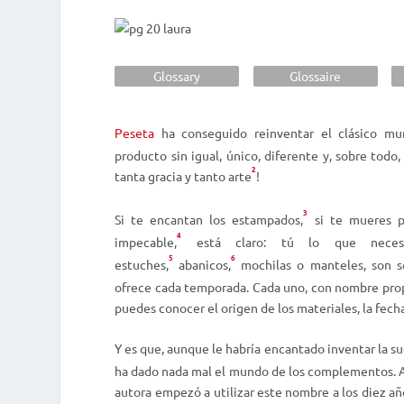
Glossary
Glossaire
Peseta
ha conseguido reinventar el clásico m
producto sin igual, único, diferente y, sobre tod
2
tanta gracia y tanto
arte
!
3
Si te encantan los
estampados,
si te mueres p
4
impecable,
está claro: tú lo que necesit
5
6
estuches,
abanicos,
mochilas o manteles, son só
ofrece cada temporada. Cada uno, con nombre propi
puedes conocer el origen de los materiales, la fecha
Y es que, aunque le habría encantado inventar la
su
ha dado nada mal el mundo de los complementos. A
autora empezó a utilizar este nombre a los diez a