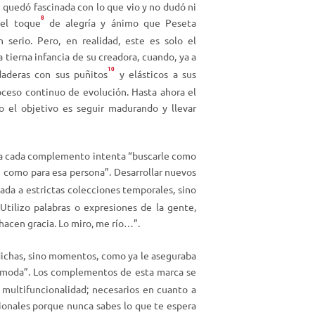
 quedó fascinada con lo que vio y no dudó ni
8
 el
toque
de alegría y ánimo que Peseta
serio. Pero, en realidad, este es solo el
a tierna infancia de su creadora, cuando, ya a
10
udaderas con sus
puñitos
y elásticos a sus
ceso continuo de evolución. Hasta ahora el
 el objetivo es seguir madurando y llevar
e a cada complemento intenta “buscarle como
1
como para esa persona”. Desarrollar nuevos
tada a estrictas colecciones temporales, sino
Utilizo palabras o expresiones de la gente,
hacen gracia. Lo miro, me río…”.
ichas, sino momentos, como ya le aseguraba
 moda”. Los complementos de esta marca se
a multifuncionalidad; necesarios en cuanto a
cionales porque nunca sabes lo que te espera