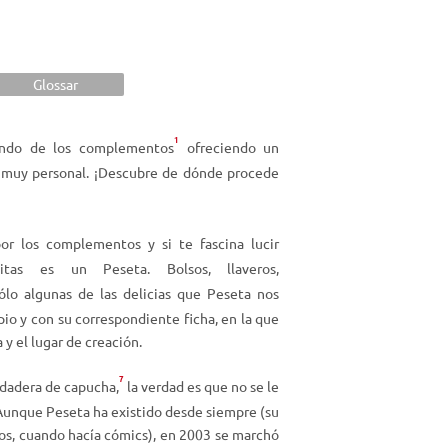
Glossar
1
undo de los
complementos
ofreciendo un
o, muy personal. ¡Descubre de dónde procede
or los complementos y si te fascina
lucir
as es un Peseta. Bolsos, llaveros,
lo algunas de las delicias que Peseta nos
o y con su correspondiente ficha, en la que
 y el lugar de creación.
7
dadera
de
capucha,
la verdad es que no se le
unque Peseta ha existido desde siempre (su
ños, cuando hacía cómics), en 2003 se marchó