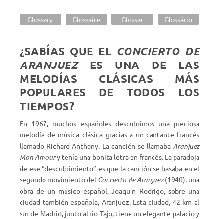
Glossary
Glossaire
Glossar
Glossário
¿SABÍAS QUE EL
CONCIERTO DE
ARANJUEZ
ES UNA DE LAS
MELODÍAS CLÁSICAS MÁS
POPULARES DE TODOS LOS
TIEMPOS?
En 1967, muchos españoles descubrimos una preciosa
melodía de música clásica gracias a un cantante francés
llamado Richard Anthony. La canción se llamaba
Aranjuez
Mon Amour
y tenía una bonita letra en francés. La paradoja
de ese “descubrimiento” es que la canción se basaba en el
segundo movimiento del
Concierto de Aranjuez
(1940), una
obra de un músico español, Joaquín Rodrigo, sobre una
ciudad también española, Aranjuez. Esta ciudad, 42 km al
sur de Madrid, junto al río Tajo, tiene un elegante palacio y