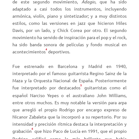
de este segundo movimiento,
Adagio
, que ha sido
adaptado a casi todos los instrumentos, incluyendo
armónica, violín, piano y sintetizador; y a muy distintos
estilos, como las versiones en jazz que hicieron Miles
Davis, por un lado, y Chick Corea por otro. El segundo
movimiento ha servido de inspiración para el pop y el rock,
ha sido banda sonora de películas y fondo musical en
4
acontecimientos
deportivos.
Fue estrenado en Barcelona y Madrid en 1940,
interpretado por el famoso guitarrista Regino Sainz de la
Maza y la Orquesta Nacional de España. Posteriormente
5
fue interpretado por destacados
guitarristas como el
español Narciso Yepes o el australiano John Williams,
entre otros muchos. Es muy notable la versión para arpa
que arregló el propio Rodrigo por encargo expreso de
Nicanor Zabaleta que la incorporó a su repertorio. Por su
intensidad y precisión rítmica destaca la interpretación y
6
grabación
que hizo Paco de Lucía en 1991, que el propio
Rodrigo calificó como la más brillante que había