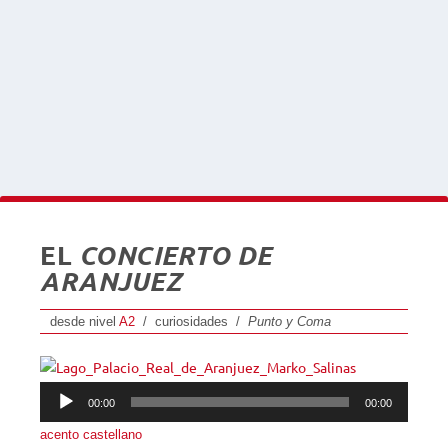
EL
CONCIERTO DE
ARANJUEZ
desde nivel
A2
/ curiosidades /
Punto y Coma
Reproductor
00:00
00:00
de
acento castellano
audio