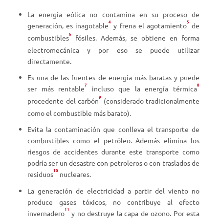
La energía eólica no contamina en su proceso de
4
5
generación, es inagotable
y frena el agotamiento
de
6
combustibles
fósiles. Además, se obtiene en forma
electromecánica y por eso se puede utilizar
directamente.
Es una de las fuentes de energía más baratas y puede
7
8
ser más rentable
incluso que la energía térmica
9
procedente del carbón
(considerado tradicionalmente
como el combustible más barato).
Evita la contaminación que conlleva el transporte de
combustibles como el petróleo. Además elimina los
riesgos de accidentes durante este transporte como
podría ser un desastre con petroleros o con traslados de
10
residuos
nucleares.
La generación de electricidad a partir del viento no
produce gases tóxicos, no contribuye al efecto
11
invernadero
y no destruye la capa de ozono. Por esta