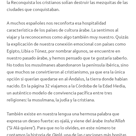
la Reconquista los cristianos solían destruir las mezquitas de las
ciudades que conquistaban.
A muchos españoles nos reconforta esa hospitalidad
característica de los países de cultura árabe. La sentimos al
viajar y la reconocemos como algo también muy nuestro. Quizás
la explicación de nuestra conexión emocional con países como
Egipto, Libia o Túnez, por nombrar algunos, se encuentre
en
nuestro pasado árabe, y hemos pensado que te gustaría saberlo.
No todos los musulmanes abandonaron la península ibérica, sino
que muchos se convirtieron al cristianismo, ya que era la única
opción
si querían quedarse en al-Ándalus, la tierra donde habían
nacido. En la página 32 viajamos a la Córdoba de la Edad Media,
un auténtico modelo de convivencia pacífica entre tres
religiones: la musulmana, la judía y la cristiana.
También existe en nuestra lengua una hermosa palabra que
expresa un deseo fuerte: es
ojalá
, y viene del árabe
Insha’Allah
(‘Si Alá quiere’). Para que no lo olvides, en este número te
contamos la historia de
Ojalá
, una de las canciones más bonitas