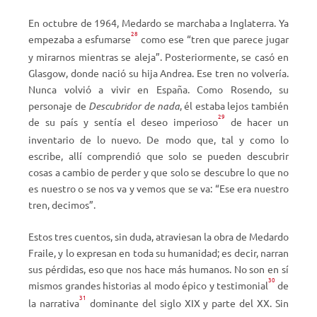
En octubre de 1964, Medardo se marchaba a Inglaterra. Ya
28
empezaba a esfumarse
como ese “tren que parece jugar
y mirarnos mientras se aleja”. Posteriormente, se casó en
Glasgow, donde nació su hija Andrea. Ese tren no volvería.
Nunca volvió a vivir en España. Como Rosendo, su
personaje de
Descubridor de nada
, él estaba lejos también
29
de su país y sentía el deseo imperioso
de hacer un
inventario de lo nuevo. De modo que, tal y como lo
escribe, allí comprendió que solo se pueden descubrir
cosas a cambio de perder y que solo se descubre lo que no
es nuestro o se nos va y vemos que se va: “Ese era nuestro
tren, decimos”.
Estos tres cuentos, sin duda, atraviesan la obra de Medardo
Fraile, y lo expresan en toda su humanidad; es decir, narran
sus pérdidas, eso que nos hace más humanos. No son en sí
30
mismos grandes historias al modo épico y testimonial
de
31
la narrativa
dominante del siglo XIX y parte del XX. Sin