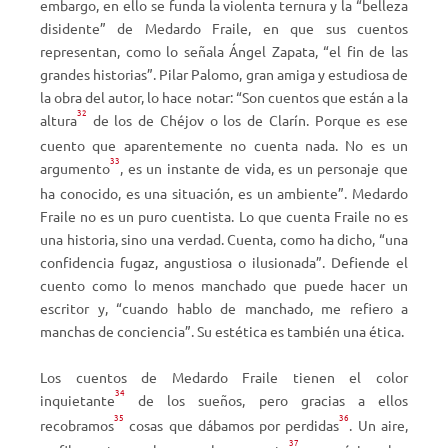
embargo, en ello se funda la violenta ternura y la “belleza
disidente” de Medardo Fraile, en que sus cuentos
representan, como lo señala Ángel Zapata, “el fin de las
grandes historias”. Pilar Palomo, gran amiga y estudiosa de
la obra del autor, lo hace notar: “Son cuentos que están a la
32
altura
de los de Chéjov o los de Clarín. Porque es ese
cuento que aparentemente no cuenta nada. No es un
33
argumento
, es un instante de vida, es un personaje que
ha conocido, es una situación, es un ambiente”. Medardo
Fraile no es un puro cuentista. Lo que cuenta Fraile no es
una historia, sino una verdad. Cuenta, como ha dicho, “una
confidencia fugaz, angustiosa o ilusionada”. Defiende el
cuento como lo menos manchado que puede hacer un
escritor y, “cuando hablo de manchado, me refiero a
manchas de conciencia”. Su estética es también una ética.
Los cuentos de Medardo Fraile tienen el color
34
inquietante
de los sueños, pero gracias a ellos
35
36
recobramos
cosas que dábamos por perdidas
. Un aire,
37