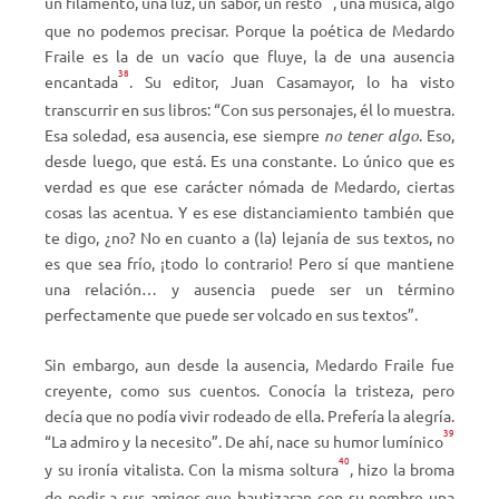
un filamento, una luz, un sabor, un resto
, una música, algo
que no podemos precisar. Porque la poética de Medardo
Fraile es la de un vacío que fluye, la de una ausencia
38
encantada
. Su editor, Juan Casamayor, lo ha visto
transcurrir en sus libros: “Con sus personajes, él lo muestra.
Esa soledad, esa ausencia, ese siempre
no tener algo
. Eso,
desde luego, que está. Es una constante. Lo único que es
verdad es que ese carácter nómada de Medardo, ciertas
cosas las acentua. Y es ese distanciamiento también que
te digo, ¿no? No en cuanto a (la) lejanía de sus textos, no
es que sea frío, ¡todo lo contrario! Pero sí que mantiene
una relación… y ausencia puede ser un término
perfectamente que puede ser volcado en sus textos”.
Sin embargo, aun desde la ausencia, Medardo Fraile fue
creyente, como sus cuentos. Conocía la tristeza, pero
decía que no podía vivir rodeado de ella. Prefería la alegría.
39
“La admiro y la necesito”. De ahí, nace su humor lumínico
40
y su ironía vitalista. Con la misma soltura
, hizo la broma
de pedir a sus amigos que bautizaran con su nombre una