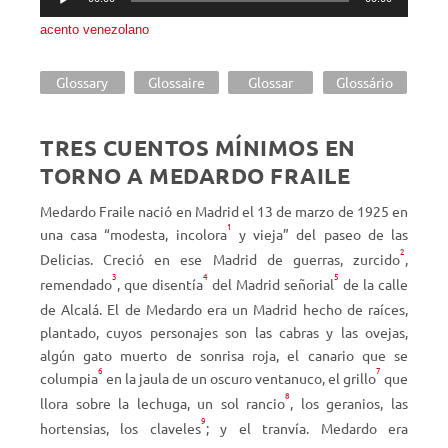
de
acento venezolano
audio
Glossary
Glossaire
Glossar
Glossário
TRES CUENTOS MÍNIMOS EN
TORNO A MEDARDO FRAILE
Medardo Fraile nació en Madrid el 13 de marzo de 1925 en
1
una casa “modesta, incolora
y vieja” del paseo de las
2
Delicias. Creció en ese Madrid de guerras, zurcido
,
3
4
5
remendado
, que disentía
del Madrid señorial
de la calle
de Alcalá. El de Medardo era un Madrid hecho de raíces,
plantado, cuyos personajes son las cabras y las ovejas,
algún gato muerto de sonrisa roja, el canario que se
6
7
columpia
en la jaula de un oscuro ventanuco, el grillo
que
8
llora sobre la lechuga, un sol rancio
, los geranios, las
9
hortensias, los claveles
; y el tranvía. Medardo era