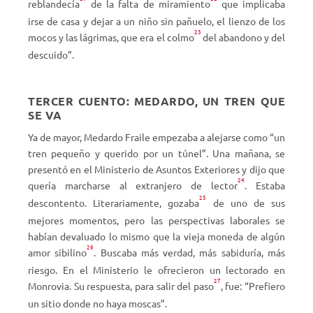
reblandecía
de la falta de miramiento
que implicaba
irse de casa y dejar a un niño sin pañuelo, el lienzo de los
23
mocos y las lágrimas, que era el colmo
del abandono y del
descuido”.
TERCER CUENTO: MEDARDO, UN TREN QUE
SE VA
Ya de mayor, Medardo Fraile empezaba a alejarse como “un
tren pequeño y querido por un túnel”. Una mañana, se
presentó en el Ministerio de Asuntos Exteriores y dijo que
24
quería marcharse al extranjero de lector
. Estaba
25
descontento. Literariamente, gozaba
de uno de sus
mejores momentos, pero las perspectivas laborales se
habían devaluado lo mismo que la vieja moneda de algún
26
amor sibilino
. Buscaba más verdad, más sabiduría, más
riesgo. En el Ministerio le ofrecieron un lectorado en
27
Monrovia. Su respuesta, para salir del paso
, fue: “Prefiero
un sitio donde no haya moscas”.