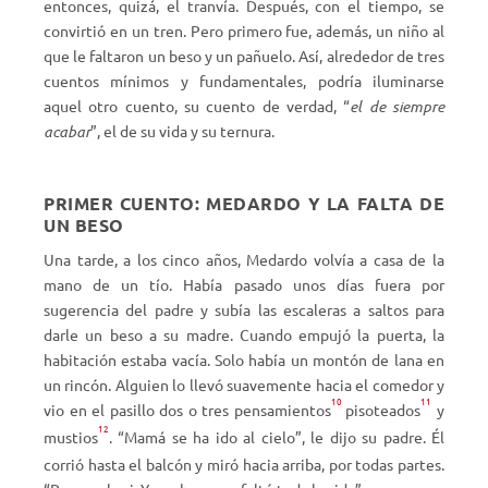
entonces, quizá, el tranvía. Después, con el tiempo, se
convirtió en un tren. Pero primero fue, además, un niño al
que le faltaron un beso y un pañuelo. Así, alrededor de tres
cuentos mínimos y fundamentales, podría iluminarse
aquel otro cuento, su cuento de verdad, “
el de siempre
acabar
”, el de su vida y su ternura.
PRIMER CUENTO: MEDARDO Y LA FALTA DE
UN BESO
Una tarde, a los cinco años, Medardo volvía a casa de la
mano de un tío. Había pasado unos días fuera por
sugerencia del padre y subía las escaleras a saltos para
darle un beso a su madre. Cuando empujó la puerta, la
habitación estaba vacía. Solo había un montón de lana en
un rincón. Alguien lo llevó suavemente hacia el comedor y
10
11
vio en el pasillo dos o tres pensamientos
pisoteados
y
12
mustios
. “Mamá se ha ido al cielo”, le dijo su padre. Él
corrió hasta el balcón y miró hacia arriba, por todas partes.