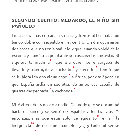
“Pero no la vi. Y ese beso me faltó toda la vida”.
SEGUNDO CUENTO: MEDARDO, EL NIÑO SIN
PAÑUELO
En la acera más cercana a su casa y frente al bar había un
banco doble con respaldo en el centro. Un día ocurrieron
dos cosas: que no tenía pañuelo y que, cuando volvió de la
escuela y llamó a la puerta de su casa, nadie contestó. Ni
13
siquiera la madrina
que era quien se encargaba de
14
15
llevarlo y traerlo, de achucharlo
y mecerlo
. Temió que
16
se hubiera ido con algún cabo
a África, por esa época en
que España ardía en secretos de amor, esa España de
17
18
guerras despechada
y cachonda
.
Miró alrededor y no vio a nadie. De modo que se encaminó
hacia el banco y se sentó de espaldas a los tranvías. “Y
19
entonces, más que estar solo, se agigantó
en mí la
20
indigencia
de no tener pañuelo, […] y todo mi ser se
21
22