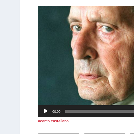
Reproductor
de
audio
00:00
acento castellano