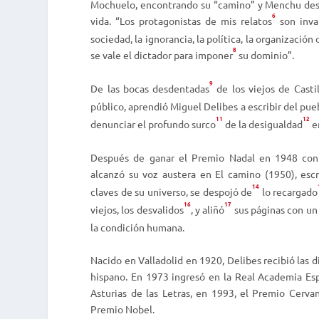
Mochuelo, encontrando su “camino” y Menchu desc
6
vida. “Los protagonistas de mis relatos
son inva
sociedad, la ignorancia, la política, la organización 
8
se vale el dictador para imponer
su dominio”.
9
De las bocas desdentadas
de los viejos de Casti
público, aprendió Miguel Delibes a escribir del pue
11
12
denunciar el profundo surco
de la desigualdad
en
Después de ganar el Premio Nadal en 1948 co
alcanzó su voz austera en
El camino
(1950), esc
14
claves de su universo, se despojó de
lo recargado
16
17
viejos, los desvalidos
, y aliñó
sus páginas con un
la condición humana.
Nacido en Valladolid en 1920, Delibes recibió las 
hispano. En 1973 ingresó en la Real Academia Es
Asturias de las Letras, en 1993, el Premio Cervan
Premio Nobel.