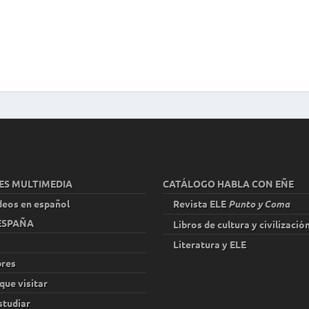
u
m
e
n
.
ES MULTIMEDIA
CATÁLOGO HABLA CON EÑE
deos en español
Revista ELE
Punto y Coma
 ESPAÑA
Libros de cultura y civilizació
Literatura y ELE
res
que visitar
studiar