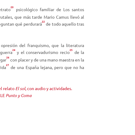
e
20
n
trato
psicológico familiar de
Los santos
t
rutales, que más tarde Mario Camus llevó al
22
a
reguntan qué perdurará
de todo aquello tras
r
o
d
 opresión del franquismo, que la literatura
24
25
i
guerra
y el conservadurismo recio
de la
s
26
rgar
con placer y de una mano maestra en la
m
27
rida
de una España lejana, pero que no ha
i
n
u
l relato
El sol
, con audio y actividades.
i
ELE
Punto y Coma
r
e
l
v
o
l