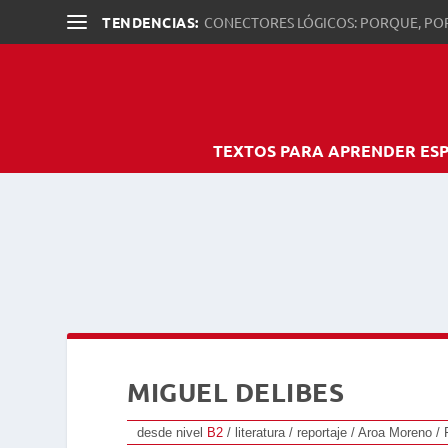
TENDENCIAS:
CONECTORES LÓGICOS: PORQUE, PO
TEXTOS PARA APRENDER ES
MIGUEL DELIBES
desde nivel
B2
/ literatura / reportaje / Aroa Moreno