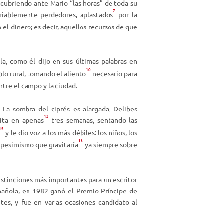
ubriendo ante Mario “las horas” de toda su
a
7
riablemente perdedores, aplastados
por la
r
o el dinero; es decir, aquellos recursos de que
r
i
b
lla, como él dijo en sus últimas palabras en
a
10
blo rural, tomando el aliento
necesario para
/
tre el campo y la ciudad.
a
b
n
La sombra del ciprés es alargada
, Delibes
a
13
rita en apenas
tres semanas, sentando las
j
15
y le dio voz a los más débiles: los niños, los
o
18
 pesimismo que gravitaría
ya siempre sobre
p
a
r
a
distinciones más importantes para un escritor
a
pañola, en 1982 ganó el Premio Príncipe de
u
tes, y fue en varias ocasiones candidato al
m