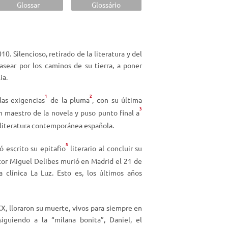
i
Glossar
Glossário
z
a
l
a
. Silencioso, retirado de la literatura y del
s
asear por los caminos de su tierra, a poner
t
ia.
e
1
2
c
as exigencias
de la pluma
, con su última
l
3
un maestro de la novela y puso punto final a
a
a literatura contemporánea española.
s
d
5
ó escrito su epitafio
literario al concluir su
e
itor Miguel Delibes murió en Madrid el 21 de
f
clínica La Luz. Esto es, los últimos años
l
e
c
XX, lloraron su muerte, vivos para siempre en
h
iguiendo a la “milana bonita”, Daniel, el
a