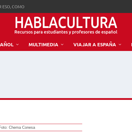
R ESO, COMO
PAÑOL
MULTIMEDIA
VIAJAR A ESPAÑA
 / Foto: Chema Conesa