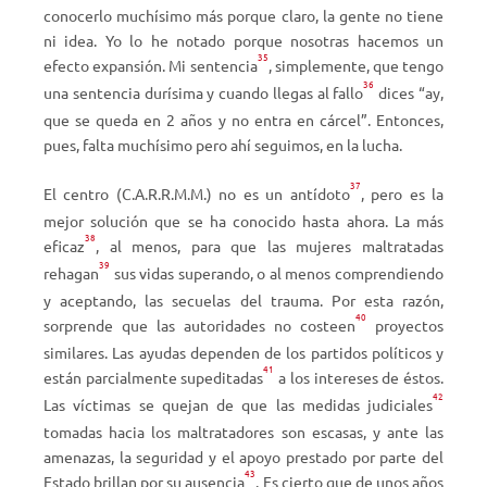
conocerlo muchísimo más porque claro, la gente no tiene
ni idea. Yo lo he notado porque nosotras hacemos un
35
efecto expansión. Mi sentencia
, simplemente, que tengo
36
una sentencia durísima y cuando llegas al fallo
dices “ay,
que se queda en 2 años y no entra en cárcel”. Entonces,
pues, falta muchísimo pero ahí seguimos, en la lucha.
37
El centro (C.A.R.R.M.M.) no es un antídoto
, pero es la
mejor solución que se ha conocido hasta ahora. La más
38
eficaz
, al menos, para que las mujeres maltratadas
39
rehagan
sus vidas superando, o al menos comprendiendo
y aceptando, las secuelas del trauma. Por esta razón,
40
sorprende que las autoridades no costeen
proyectos
similares. Las ayudas dependen de los partidos políticos y
41
están parcialmente supeditadas
a los intereses de éstos.
42
Las víctimas se quejan de que las medidas judiciales
tomadas hacia los maltratadores son escasas, y ante las
amenazas, la seguridad y el apoyo prestado por parte del
43
Estado brillan por su ausencia
. Es cierto que de unos años