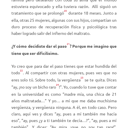
estuviera equivocado y ella tuviera razón.
Allí siguió un
20
tratamiento que se prolongó
durante 18 meses. Junto a
ella, otras 25 mujeres, algunas con sus hijos, compartían un
duro proceso de recuperación física y psicológica tras
haber logrado salir del infierno del maltrato.
21
¿Y cómo decidiste dar el paso
? Porque me imagino que
tiene que ser dificilísimo.
Yo creo que para dar el paso tienes que estar hundida del
22
todo
. Al compartir con otras mujeres, pues ves que no
23
eres solo tú. Sobre todo, la vergüenza
se te quita. Dices
24
“ay, ¡no soy un bicho raro
!”. Yo, cuando lo tuve que contar
en la universidad es como “madre mía, una chica de 21
años maltratada…” Y yo… a mí que me daba muchísima
vergüenza, y vergüenza ninguna. A él, en todo caso. Pero
claro, aquí ves y dices “ay, pues a mí también me hacía
eso”, “ay, pues ¿y a ti también te decía…?”, “ay, pues a mí
también”. Y dices: “Ay mira, ¡que no soy tan rara!”.