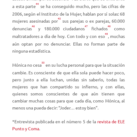
44
a esta parte
se ha conseguido mucho, pero las cifras de
2006, según el Instituto de la Mujer, hablan por sí solas: 68
45
mujeres asesinadas por
sus parejas o ex parejas, 60.000
46
47
48
denuncias
y 180.000 ciudadanos
fichados
como
49
maltratadores a día de hoy. Con todo y con eso
, muchas
aún optan por no denunciar. Ellas no forman parte de
ninguna estadística.
50
Mónica no cesa
en su lucha personal para que la situación
cambie. Es consciente de que ella sola puede hacer poco,
pero junto a ella luchan, unidas sin saberlo, todas las
mujeres que han compartido su infierno, y con ellas,
quienes somos conscientes de que aún tienen que
cambiar muchas cosas para que cada día, como Mónica, al
menos una pueda decir: “Joder… estoy bien”.
*Entrevista publicada en el número 5 de la
revista de ELE
Punto y Coma
.