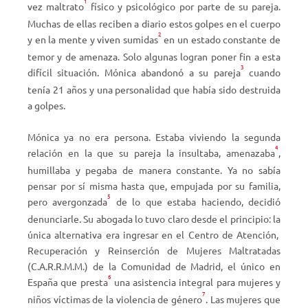
1
vez maltrato
físico y psicológico por parte de su pareja.
Muchas de ellas reciben a diario estos golpes en el cuerpo
2
y en la mente y viven sumidas
en un estado constante de
temor y de amenaza. Solo algunas logran poner fin a esta
3
difícil situación. Mónica abandonó a su pareja
cuando
tenía 21 años y una personalidad que había sido destruida
a golpes.
Mónica ya no era persona. Estaba viviendo la segunda
4
relación en la que su pareja la insultaba, amenazaba
,
humillaba y pegaba de manera constante. Ya no sabía
pensar por sí misma hasta que, empujada por su familia,
5
pero avergonzada
de lo que estaba haciendo, decidió
denunciarle. Su abogada lo tuvo claro desde el principio: la
única alternativa era ingresar en el Centro de Atención,
Recuperación y Reinserción de Mujeres Maltratadas
(C.A.R.R.M.M.) de la Comunidad de Madrid, el único en
6
España que presta
una asistencia integral para mujeres y
7
niños víctimas de la violencia de género
. Las mujeres que