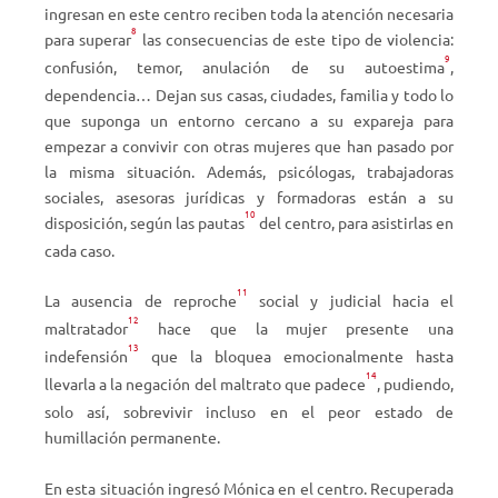
ingresan en este centro reciben toda la atención necesaria
8
para superar
las consecuencias de este tipo de violencia:
9
confusión, temor, anulación de su autoestima
,
dependencia… Dejan sus casas, ciudades, familia y todo lo
que suponga un entorno cercano a su expareja para
empezar a convivir con otras mujeres que han pasado por
la misma situación. Además, psicólogas, trabajadoras
sociales, asesoras jurídicas y formadoras están a su
10
disposición, según las pautas
del centro, para asistirlas en
cada caso.
11
La ausencia de reproche
social y judicial hacia el
12
maltratador
hace que la mujer presente una
13
indefensión
que la bloquea emocionalmente hasta
14
llevarla a la negación del maltrato que padece
, pudiendo,
solo así, sobrevivir incluso en el peor estado de
humillación permanente.
En esta situación ingresó Mónica en el centro. Recuperada