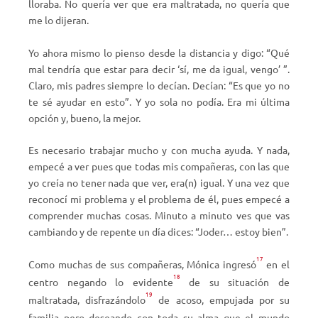
lloraba. No quería ver que era maltratada, no quería que
me lo dijeran.
Yo ahora mismo lo pienso desde la distancia y digo: “Qué
mal tendría que estar para decir ‘sí, me da igual, vengo’ ”.
Claro, mis padres siempre lo decían. Decían: “Es que yo no
te sé ayudar en esto”. Y yo sola no podía. Era mi última
opción y, bueno, la mejor.
Es necesario trabajar mucho y con mucha ayuda. Y nada,
empecé a ver pues que todas mis compañeras, con las que
yo creía no tener nada que ver, era(n) igual. Y una vez que
reconocí mi problema y el problema de él, pues empecé a
comprender muchas cosas. Minuto a minuto ves que vas
cambiando y de repente un día dices: “Joder… estoy bien”.
17
Como muchas de sus compañeras, Mónica ingresó
en el
18
centro negando lo evidente
de su situación de
19
maltratada, disfrazándolo
de acoso, empujada por su
familia pero deseando con toda su alma que el mundo