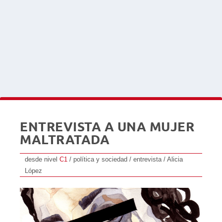
ENTREVISTA A UNA MUJER
MALTRATADA
desde nivel
C1
/ política y sociedad / entrevista / Alicia
López
Rep
de
aud