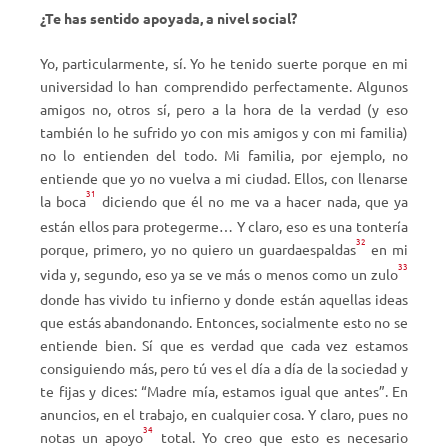
¿Te has sentido apoyada, a nivel social?
Yo, particularmente, sí. Yo he tenido suerte porque en mi
universidad lo han comprendido perfectamente. Algunos
amigos no, otros sí, pero a la hora de la verdad (y eso
también lo he sufrido yo con mis amigos y con mi familia)
no lo entienden del todo. Mi familia, por ejemplo, no
entiende que yo no vuelva a mi ciudad. Ellos, con llenarse
31
la boca
diciendo que él no me va a hacer nada, que ya
están ellos para protegerme… Y claro, eso es una tontería
32
porque, primero, yo no quiero un guardaespaldas
en mi
33
vida y, segundo, eso ya se ve más o menos como un zulo
donde has vivido tu infierno y donde están aquellas ideas
que estás abandonando. Entonces, socialmente esto no se
entiende bien. Sí que es verdad que cada vez estamos
consiguiendo más, pero tú ves el día a día de la sociedad y
te fijas y dices: “Madre mía, estamos igual que antes”. En
anuncios, en el trabajo, en cualquier cosa. Y claro, pues no
34
notas un apoyo
total. Yo creo que esto es necesario