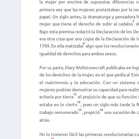
la mujer por encima de supuestas diferencias na
primera vez que las mujeres protestaban por la ne
papel. Un siglo antes, la dramaturga y pensadora
7
mujer que tiene el derecho de subir al cadalso
de
Bajo esta premisa redactó la Declaración de los De
era otra cosa que una copia de la Declaración de
8
1789. En ella matizaba
algo que los revolucionario
igualdad de derechos para ambos sexos.
Por su parte, Mary Wollstonecraft publicaba en Ingl
de los derechos de la mujer,
en el que pedía al Es
el matrimonio y la educación. Con un sistema de
mujeres podrían demostrar su capacidad para realiz
11
echaría por tierra
el prejuicio de que su función s
12
estaba en lo cierto
, pues un siglo más tarde la R
13
14
trabajo remunerado
, propició
una sucesión de c
atrás.
No lo tuvieron fácil las primeras revolucionarias 
15