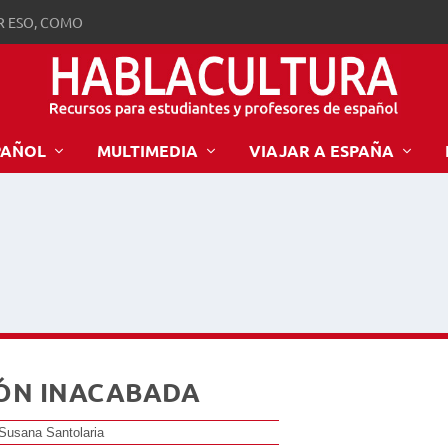
R ESO, COMO
PAÑOL
MULTIMEDIA
VIAJAR A ESPAÑA
IÓN INACABADA
r Susana Santolaria