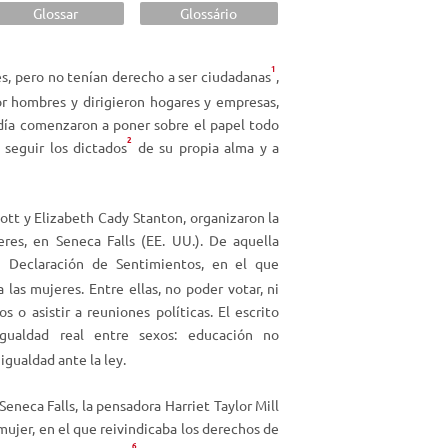
i
Glossar
Glossário
z
a
1
s, pero no tenían derecho a ser ciudadanas
,
l
r hombres y dirigieron hogares y empresas,
a
 día comenzaron a poner sobre el papel todo
s
2
 seguir los dictados
de su propia alma y a
t
e
c
ott y Elizabeth
Cady Stanton, organizaron la
l
es, en Seneca Falls (EE. UU.). De aquella
a
 Declaración de Sentimientos, en el que
s
d
 las mujeres. Entre ellas, no poder votar, ni
e
s o asistir a reuniones políticas. El escrito
f
gualdad real entre sexos: educación no
l
 igualdad ante la ley.
e
c
Seneca Falls, la pensadora Harriet Taylor Mill
h
mujer
, en el que reivindicaba los derechos de
6
a