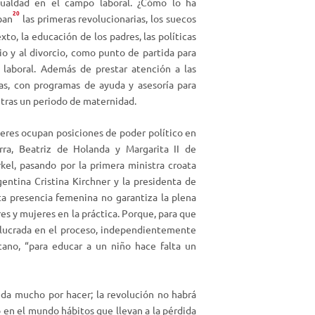
gualdad en el campo laboral. ¿Cómo lo ha
20
u
ban
las primeras revolucionarias, los suecos
m
to, la educación de los padres, las políticas
e
io y al divorcio, como punto de partida para
n
laboral. Además de prestar atención a las
.
as, con programas de ayuda y asesoría para
 tras un periodo de maternidad.
jeres ocupan posiciones de poder político en
rra, Beatriz de Holanda y Margarita II de
kel, pasando por la primera ministra croata
gentina Cristina Kirchner y la presidenta de
sta presencia femenina no garantiza la plena
s y mujeres en la práctica. Porque, para que
volucrada en el proceso, independientemente
ano, “para educar a un niño hace falta un
da mucho por hacer; la revolución no habrá
en el mundo hábitos que llevan a la pérdida