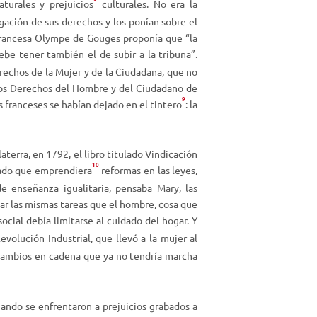
turales y prejuicios
culturales. No era la
a
gación de sus derechos y los ponían sobre el
r
 francesa Olympe de Gouges proponía que “la
r
be tener también el de subir a la tribuna”.
i
rechos de la Mujer y de la Ciudadana, que no
b
 los Derechos del Hombre y del Ciudadano de
a
9
s franceses se habían dejado en el tintero
: la
/
a
b
aterra, en 1792, el libro titulado
Vindicación
a
10
tado que emprendiera
reformas en las leyes,
j
 enseñanza igualitaria, pensaba Mary, las
o
ar las mismas tareas que el hombre, cosa que
p
ocial debía limitarse al cuidado del hogar. Y
a
evolución Industrial, que llevó a la mujer al
r
ambios en cadena que ya no tendría marcha
a
a
u
cuando se enfrentaron a prejuicios grabados a
m