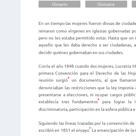
Glosario
Glossaire
En un tiempo las mujeres fueron diosas de ciudade
reinaron como vírgenes en iglesias gobernadas po
pero no les estaba permitido votar. Hasta que un
aquello que les daba derecho a ser ciudadanas, a
decidir quiénes gobernaban en sus ciudades.
Corría el año 1848 cuando dos mujeres, Lucretia M
primera Convención para el Derecho de las Mujer
3
reunión surgió
un documento, al que llamaron
denunciaban las restricciones que la ley imponía a
presentarse a elecciones, ni ocupar cargos público
4
establecía tres fundamentos
para lograr la i
discriminatoria, participación en la esfera pública e
Siguiendo las líneas trazadas por la convención de 
5
escribió en 1851 el ensayo
La emancipación de la 