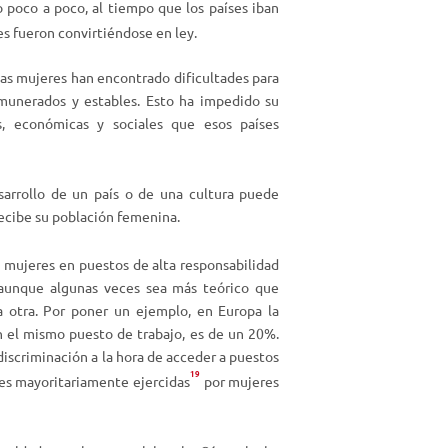
 poco a poco, al tiempo que los países iban
e
es fueron convirtiéndose en ley.
n
t
 las mujeres han encontrado dificultades para
a
emunerados y estables. Esto ha impedido su
r
as, económicas y sociales que esos países
o
d
i
sarrollo de un país o de una cultura puede
s
ecibe su población femenina.
m
i
e mujeres en puestos de alta responsabilidad
n
, aunque algunas veces sea más teórico que
u
 otra. Por poner un ejemplo, en Europa la
i
n el mismo puesto de trabajo, es de un 20%.
r
discriminación a la hora de acceder a puestos
e
19
l
nes mayoritariamente ejercidas
por mujeres
v
o
l