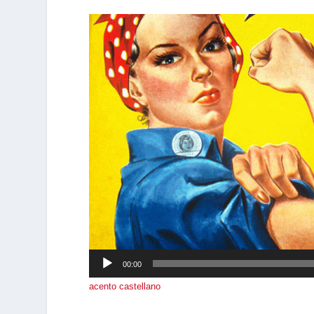
Reproductor
de
audio
00:00
acento castellano