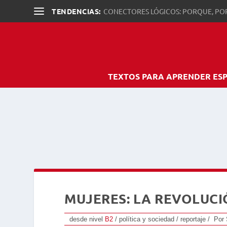
TENDENCIAS:
CONECTORES LÓGICOS: PORQUE, PO
TEXTOS PARA APRENDER ES
MUJERES: LA REVOLUC
desde nivel
B2
/ política y sociedad / reportaje / Po