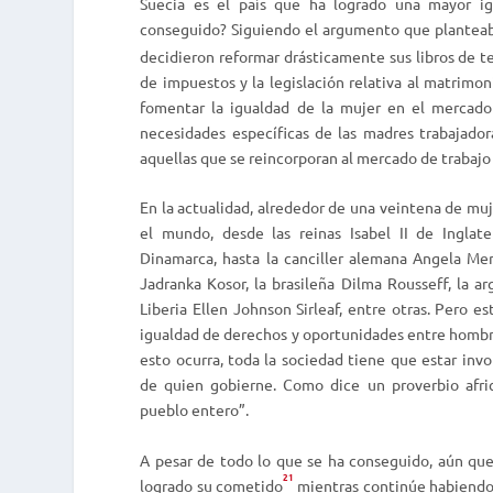
Suecia es el país que ha logrado una mayor i
conseguido? Siguiendo el argumento que plantea
decidieron reformar drásticamente sus libros de tex
de impuestos y la legislación relativa al matrimon
fomentar la igualdad de la mujer en el mercado 
necesidades específicas de las madres trabajador
aquellas que se reincorporan al mercado de trabajo
En la actualidad, alrededor de una veintena de mu
el mundo, desde las reinas Isabel II de Inglate
Dinamarca, hasta la canciller alemana Angela Mer
Jadranka Kosor, la brasileña Dilma Rousseff, la ar
Liberia Ellen Johnson Sirleaf, entre otras. Pero e
igualdad de derechos y oportunidades entre hombre
esto ocurra, toda la sociedad tiene que estar in
de quien gobierne. Como dice un proverbio afric
pueblo entero”.
A pesar de todo lo que se ha conseguido, aún que
21
logrado su cometido
mientras continúe habiendo 