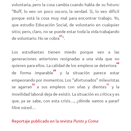
voluntaria, pero la cosa cambia cuando habla de su futuro:
“Buff, lo veo un poco oscuro, la verdad. Sí, lo veo difícil
porque está la cosa muy mal para encontrar trabajo. Yo,
que estudio Educación Social, de voluntario en cualquier
sitio; pero, claro, no se puede estar toda la vida trabajando
67
de voluntario. No se cobra
”.
Los estudiantes tienen miedo porque ven a las
generaciones anteriores resignadas a una vida que no
68
quieren para ellos. La calidad de los empleos se deteriora
69
de forma imparable
y la situación parece estar
empeorando por momentos. Los “afortunados” mileuristas
70
71
se agarran
a sus empleos con uñas y dientes
y la
movilidad laboral deja de existir. La situación es crítica y es
que, ya se sabe, con esta crisis…, ¿dónde vamos a parar?
Mire usted…
Reportaje publicado en la revista
Punto y Coma