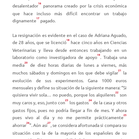
16
desalentador
panorama creado por la crisis económica
que hace incluso más difícil encontrar un trabajo
17
dignamente
pagado.
La resignación es evidente en el caso de Adriana Aguado,
18
de 28 años, que se licenció
hace cinco años en Ciencias
Veterinarias y lleva desde entonces trabajando en un
19
laboratorio como investigadora de apoyo
. Trabaja una
20
media
de diez horas diarias de lunes a viernes, más
21
muchos sábados y domingos en los que debe vigilar
la
evolución de sus experimentos. Gana 1000 euros
mensuales y define su situación de la siguiente manera: “Si
22
quisiera vivir sola… no puedo, porque los alquileres
son
23
24
muy caros y, eso, junto con
los gastos
de la casa y otros
gastos fijos, pues no podría llegar a fin de mes. Y ahora
25
pues vivo al día y no me permite prácticamente
26
27
ahorrar
”. Aún así
, se considera afortunada si compara su
situación con la de la mayoría de los españoles de su