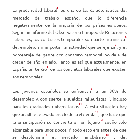
5
La precariedad laboral
es una de las características del
mercado de trabajo español que lo diferencia
negativamente de la mayoría de los países europeos.
Según un informe del Observatorio Europeo de Relaciones
6
Laborales, los contratos temporales son parte intrínseca
7
del empleo, sin importar la actividad que se ejerza
, y el
porcentaje de gente con contrato temporal no deja de
crecer de año en año. Tanto es así que actualmente, en
8
España, un tercio
de los contratos laborales que existen
son temporales.
9
Los jóvenes españoles se enfrentan
a un 30% de
10
desempleo y, con suerte, a sueldos ‘mileuristas
’, incluso
11
para los graduados universitarios
. A esta situación hay
12
que añadir el elevado precio de la vivienda
, que hace que
13
la emancipación se convierta en un lejano
sueño sólo
alcanzable para unos pocos. Y todo esto era antes de que
14
15
se desplomara
el mercado inmobiliario
y del