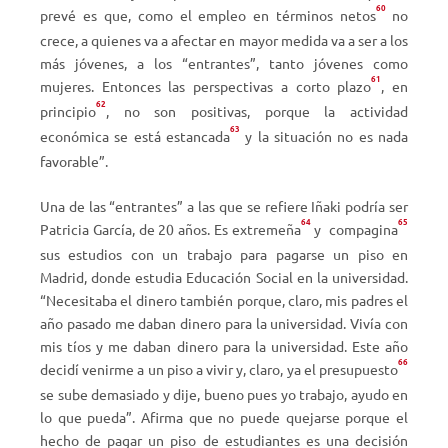
60
prevé es que, como el empleo en términos netos
no
crece, a quienes va a afectar en mayor medida va a ser a los
más jóvenes, a los “entrantes”, tanto jóvenes como
61
mujeres. Entonces las perspectivas a corto plazo
, en
62
principio
, no son positivas, porque la actividad
63
económica se está estancada
y la situación no es nada
favorable”.
Una de las “entrantes” a las que se refiere Iñaki podría ser
64
65
Patricia García, de 20 años. Es extremeña
y
compagina
sus estudios con un trabajo para pagarse un piso en
Madrid, donde estudia Educación Social en la universidad.
“Necesitaba el dinero también porque, claro, mis padres el
año pasado me daban dinero para la universidad. Vivía con
mis tíos y me daban dinero para la universidad. Este año
66
decidí venirme a un piso a vivir y, claro, ya el presupuesto
se sube demasiado y dije, bueno pues yo trabajo, ayudo en
lo que pueda”. Afirma que no puede quejarse porque el
hecho de pagar un piso de estudiantes es una decisión