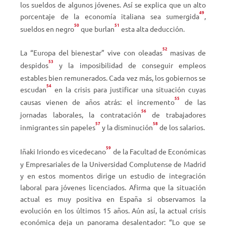
los sueldos de algunos jóvenes. Así se explica que un alto
49
porcentaje de la economía italiana sea sumergida
,
50
51
sueldos en negro
que burlan
esta alta deducción.
52
La “Europa del bienestar” vive con oleadas
masivas de
53
despidos
y la imposibilidad de conseguir empleos
estables bien remunerados. Cada vez más, los gobiernos se
54
escudan
en la crisis para justificar una situación cuyas
55
causas vienen de años atrás: el incremento
de las
56
jornadas laborales, la contratación
de trabajadores
57
58
inmigrantes sin papeles
y la disminución
de los salarios.
59
Iñaki Iriondo es vicedecano
de la Facultad de Económicas
y Empresariales de la Universidad Complutense de Madrid
y en estos momentos dirige un estudio de integración
laboral para jóvenes licenciados. Afirma que la situación
actual es muy positiva en España si observamos la
evolución en los últimos 15
años. Aún así, la actual crisis
económica deja un panorama des
alentador: “Lo que se