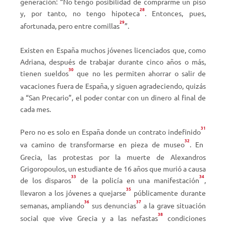
generación: “No tengo posibilidad de comprarme un piso
28
y, por tanto, no tengo hipoteca
. Entonces, pues,
29
afortunada, pero entre comillas
”.
Existen en España muchos jóvenes licenciados que, como
Adriana, después de trabajar durante cinco años o más,
30
tienen sueldos
que no les permiten ahorrar o salir de
vacaciones fuera de España, y siguen agradeciendo, quizás
a “San Precario”, el poder contar con un dinero al final de
cada mes.
31
Pero no es solo en España donde un contrato indefinido
32
va camino de transformarse en pieza de museo
. En
Grecia, las protestas por la muerte de Alexandros
Grigoropoulos, un estudiante de 16 años que murió a causa
33
34
de los disparos
de la policía en una manifestación
,
35
llevaron a los jóvenes a quejarse
públicamente durante
36
37
semanas, ampliando
sus denuncias
a la grave situación
38
social que vive Grecia y a las nefastas
condiciones