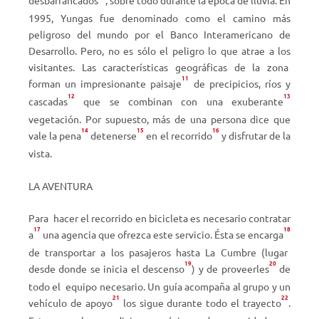
desbarrancados
, sobre todo durante la época de lluvia. En
1995, Yungas fue denominado como el camino más
peligroso del mundo por el Banco Interamericano de
Desarrollo. Pero, no es sólo el peligro lo que atrae a los
visitantes. Las características geográficas de la zona
11
forman un impresionante paisaje
de precipicios, ríos y
12
13
cascadas
que se combinan con una exuberante
vegetación. Por supuesto, más de una persona dice que
14
15
16
vale la pena
detenerse
en el recorrido
y disfrutar de la
vista.
LA AVENTURA
Para
hacer el recorrido en bicicleta es necesario contratar
17
18
a
una agencia que ofrezca este servicio. Ésta se encarga
de transportar a los pasajeros hasta La Cumbre (lugar
19
20
desde donde se inicia el descenso
) y de proveerles
de
todo el
equipo necesario. Un guía acompaña al grupo y un
21
22
vehículo de apoyo
los sigue durante todo el trayecto
.