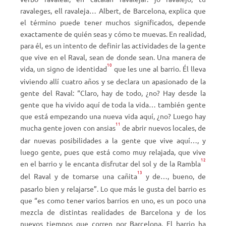
ravaleges, ell ravaleja… Albert, de Barcelona, explica que
el término puede tener muchos significados, depende
exactamente de quién seas y cómo te muevas. En realidad,
para él, es un intento de definir las actividades de la gente
que vive en el Raval, sean de donde sean. Una manera de
10
vida, un signo de identidad
que les une al barrio. Él lleva
viviendo allí cuatro años y se declara un apasionado de la
gente del Raval: “Claro, hay de todo, ¿no? Hay desde la
gente que ha vivido aquí de toda la vida… también gente
que está empezando una nueva vida aquí, ¿no? Luego hay
11
mucha gente joven con ansias
de abrir nuevos locales, de
dar nuevas posibilidades a la gente que vive aquí…, y
luego gente, pues que está como muy relajada, que vive
12
en el barrio y le encanta disfrutar del sol y de la Rambla
13
del Raval y de tomarse una cañita
y de…, bueno, de
pasarlo bien y relajarse”. Lo que más le gusta del barrio es
que “es como tener varios barrios en uno, es un poco una
mezcla de distintas realidades de Barcelona y de los
nuevos tiempos que corren por Barcelona. El barrio ha