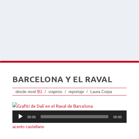
BARCELONA Y EL RAVAL
desde nivel
B1
/ viajeros / reportaje / Laura Corpa
Reproductor
00:00
00:00
de
acento castellano
audio