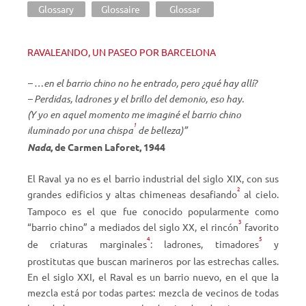
Glossary
Glossaire
Glossar
RAVALEANDO, UN PASEO POR BARCELONA
– …en el barrio chino no he entrado, pero ¿qué hay allí?
– Perdidas, ladrones y el brillo del demonio, eso hay.
(Y yo en aquel momento me imaginé el barrio chino
1
iluminado por una chispa
de belleza)”
Nada
, de Carmen Laforet, 1944
El Raval ya no es el barrio industrial del siglo XIX, con sus
2
grandes edificios y altas chimeneas desafiando
al cielo.
Tampoco es el que fue conocido popularmente como
3
“barrio chino” a mediados del siglo XX, el rincón
favorito
4
5
de criaturas marginales
: ladrones, timadores
y
prostitutas que buscan marineros por las estrechas calles.
En el siglo XXI, el Raval es un barrio nuevo, en el que la
mezcla está por todas partes: mezcla de vecinos de todas