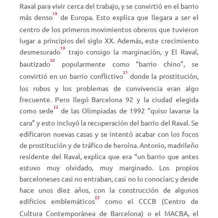
Raval para vivir cerca del trabajo, y se convirtió en el barrio
18
más denso
de Europa. Esto explica que llegara a ser el
centro de los primeros movimientos obreros que tuvieron
lugar a principios del siglo XX. Además, este crecimiento
19
desmesurado
trajo consigo la marginación, y El Raval,
20
bautizado
popularmente como “barrio chino”, se
21
convirtió en un barrio conflictivo
donde la prostitución,
los robos y los problemas de convivencia eran algo
frecuente. Pero llegó Barcelona 92 y la ciudad elegida
22
como sede
de las Olimpiadas de 1992 “quiso lavarse la
cara” y esto incluyó la recuperación del barrio del Raval. Se
edificaron nuevas casas y se intentó acabar con los focos
de prostitución y de tráfico de heroína. Antonio, madrileño
residente del Raval, explica que era “un barrio que antes
estuvo muy olvidado, muy marginado. Los propios
barceloneses casi no entraban, casi no lo conocían; y desde
hace unos diez años, con la construcción de algunos
23
edificios emblemáticos
como el CCCB (Centro de
Cultura Contemporánea de Barcelona) o el MACBA, el