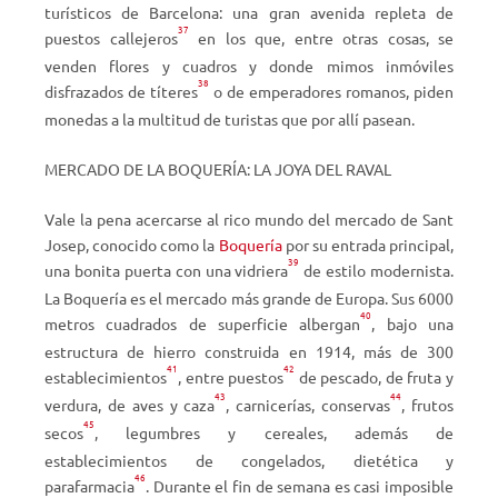
turísticos de Barcelona: una gran avenida repleta de
37
puestos callejeros
en los que, entre otras cosas, se
venden flores y cuadros y donde mimos inmóviles
38
disfrazados de títeres
o de emperadores romanos, piden
monedas a la multitud de turistas que por allí pasean.
MERCADO DE LA BOQUERÍA: LA JOYA DEL RAVAL
Vale la pena acercarse al rico mundo del mercado de Sant
Josep, conocido como la
Boquería
por su entrada principal,
39
una bonita puerta con una vidriera
de estilo modernista.
La Boquería es el mercado más grande de Europa. Sus 6000
40
metros cuadrados de superficie albergan
, bajo una
estructura de hierro construida en 1914, más de 300
41
42
establecimientos
, entre puestos
de pescado, de fruta y
43
44
verdura, de aves y caza
, carnicerías, conservas
, frutos
45
secos
, legumbres y cereales, además de
establecimientos de congelados, dietética y
46
parafarmacia
. Durante el fin de semana es casi imposible