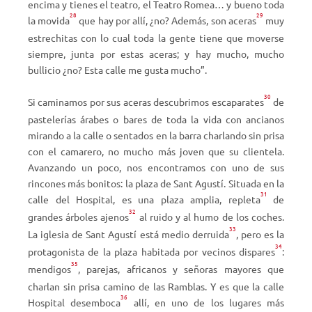
encima y tienes el teatro, el Teatro Romea… y bueno toda
28
29
la movida
que hay por allí, ¿no? Además, son aceras
muy
estrechitas con lo cual toda la gente tiene que moverse
siempre, junta por estas aceras; y hay mucho, mucho
bullicio ¿no? Esta calle me gusta mucho”.
30
Si caminamos por sus aceras descubrimos escaparates
de
pastelerías árabes o bares de toda la vida con ancianos
mirando a la calle o sentados en la barra charlando sin prisa
con el camarero, no mucho más joven que su clientela.
Avanzando un poco, nos encontramos con uno de sus
rincones más bonitos: la plaza de Sant Agustí. Situada en la
31
calle del Hospital, es una plaza amplia, repleta
de
32
grandes árboles ajenos
al ruido y al humo de los coches.
33
La iglesia de Sant Agustí está medio derruida
, pero es la
34
protagonista de la plaza habitada por vecinos dispares
:
35
mendigos
, parejas, africanos y señoras mayores que
charlan sin prisa camino de las Ramblas. Y es que la calle
36
Hospital desemboca
allí, en uno de los lugares más