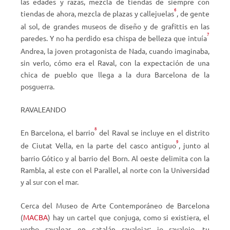
las edades y razas, mezcla de tiendas de siempre con
6
tiendas de ahora, mezcla de plazas y callejuelas
, de gente
al sol, de grandes museos de diseño y de grafittis en las
7
paredes. Y no ha perdido esa chispa de belleza que intuía
Andrea, la joven protagonista de Nada, cuando imaginaba,
sin verlo, cómo era el Raval, con la expectación de una
chica de pueblo que llega a la dura Barcelona de la
posguerra.
RAVALEANDO
8
En Barcelona, el barrio
del Raval se incluye en el distrito
9
de Ciutat Vella, en la parte del casco antiguo
, junto al
barrio Gótico y al barrio del Born. Al oeste delimita con la
Rambla, al este con el Parallel, al norte con la Universidad
y al sur con el mar.
Cerca del Museo de Arte Contemporáneo de Barcelona
(
MACBA
) hay un cartel que conjuga, como si existiera, el
verbo ravalear, en catalán ravalejar: jo ravalejo, tu