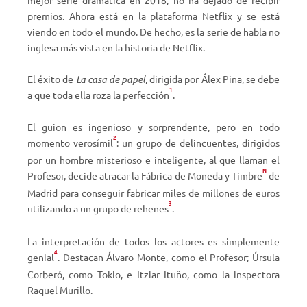
mejor serie dramática en 2018, no ha dejado de recibir
premios. Ahora
está en la plataforma Netflix y se está
viendo en todo el mundo. De hecho, es la serie de habla no
inglesa más vista en la historia de Netflix.
El éxito de
La casa de papel
, dirigida por Álex Pina, se debe
1
a que toda ella roza la perfección
.
El guion es ingenioso y sorprendente,
pero en todo
2
momento verosímil
: un grupo de delincuentes, dirigidos
por un hombre misterioso e inteligente, al que llaman el
N
Profesor, decide atracar la
Fábrica de Moneda y Timbre
de
Madrid para conseguir fabricar miles de millones de euros
3
utilizando a un grupo de rehenes
.
La interpretación de todos los actores es simplemente
4
genial
. Destacan Álvaro Monte, como el Profesor; Úrsula
Corberó, como Tokio, e Itziar Ituño, como la inspectora
Raquel Murillo.