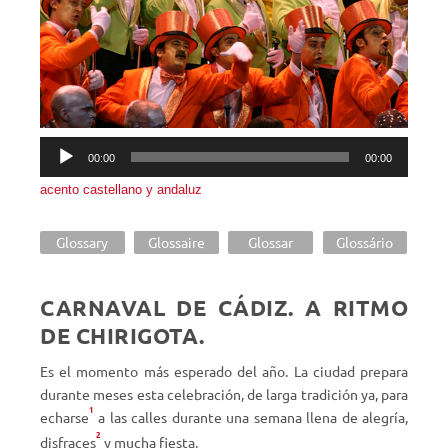
Reproductor
00:00
00:00
de
acento castellano y andaluz
audio
Glossary
Glossaire
Glossar
Glossário
CARNAVAL DE CÁDIZ. A RITMO
DE CHIRIGOTA.
Es el momento más esperado del año. La ciudad prepara
durante meses esta celebración, de larga tradición ya, para
1
echarse
a las calles durante una semana llena de alegría,
2
disfraces
y mucha fiesta.