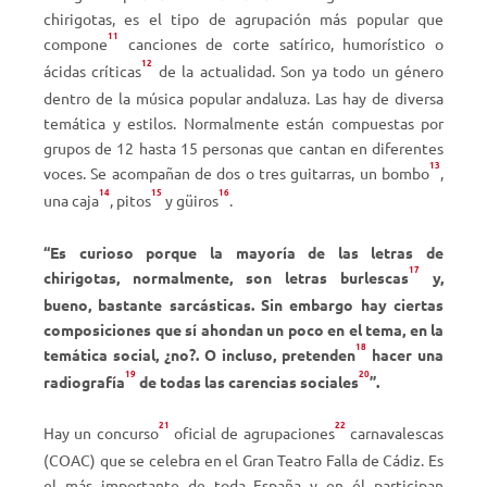
chirigotas, es el tipo de agrupación más popular que
11
compone
canciones de corte satírico, humorístico o
12
ácidas críticas
de la actualidad. Son ya todo un género
dentro de la música popular andaluza. Las hay de diversa
temática y estilos. Normalmente están compuestas por
grupos de 12 hasta 15 personas que cantan en diferentes
13
voces. Se acompañan de dos o tres guitarras, un bombo
,
14
15
16
una caja
, pitos
y güiros
.
“Es curioso porque la mayoría de las letras de
17
chirigotas, normalmente, son letras burlescas
y,
bueno, bastante sarcásticas. Sin embargo hay ciertas
composiciones que sí ahondan un poco en el tema, en la
18
temática social, ¿no?. O incluso, pretenden
hacer una
19
20
radiografía
de todas las carencias sociales
”.
21
22
Hay un concurso
oficial de agrupaciones
carnavalescas
(COAC) que se celebra en el Gran Teatro Falla de Cádiz. Es
el más importante de toda España y en él participan