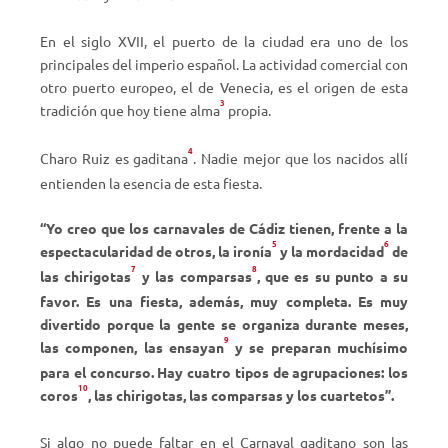
En el siglo XVII, el puerto de la ciudad era uno de los
principales del imperio español. La actividad comercial con
otro puerto europeo, el de Venecia, es el origen de esta
3
tradición que hoy tiene alma
propia.
4
Charo Ruiz es gaditana
. Nadie mejor que los nacidos allí
entienden la esencia de esta fiesta.
“Yo creo que los carnavales de Cádiz tienen, frente a la
5
6
espectacularidad de otros, la ironía
y la mordacidad
de
7
8
las chirigotas
y las comparsas
, que es su punto a su
favor. Es una fiesta, además, muy completa. Es muy
divertido porque la gente se organiza durante meses,
9
las componen, las ensayan
y se preparan muchísimo
para el concurso. Hay cuatro tipos de agrupaciones: los
10
coros
, las chirigotas, las comparsas y los cuartetos”.
Si algo no puede faltar en el Carnaval gaditano son las