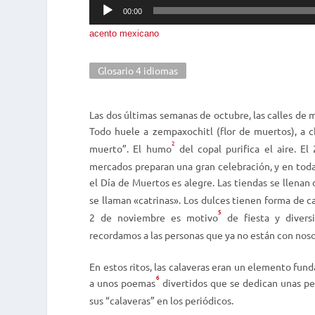
Reproductor
00:00
de
acento mexicano
audio
Glosario 4 idiomas
Las dos últimas semanas de octubre, las calles de m
Todo huele a
zempaxochitl
(flor de muertos), a c
2
muerto”. El humo
del copal purifica el aire. E
mercados preparan una gran celebración, y en toda
e
l Día de Muertos es alegre. Las tiendas se llenan
se llaman «catrinas». Los dulces tienen forma de c
5
2 de noviembre es motivo
de fiesta y divers
recordamos a las personas que ya no están con noso
En estos ritos, las calaveras eran un elemento fun
6
a unos poemas
divertidos que se dedican unas per
sus “calaveras” en los periódicos.