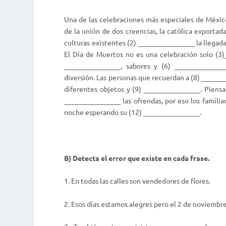
Una de las celebraciones más especiales de México
de la unión de dos creencias, la católica exportad
culturas existentes (2) ________________ la llegada
El Día de Muertos no es una celebración solo (3)_
________________, sabores y (6) _____________
diversión. Las personas que recuerdan a (8) ______
diferentes objetos y (9) ________________. Piensa
________________ las ofrendas, por eso los famili
noche esperando su (12) ________________.
B) Detecta el error que existe en cada frase.
1. En todas las calles son vendedores de flores.
2. Esos días estamos alegres pero el 2 de noviembre