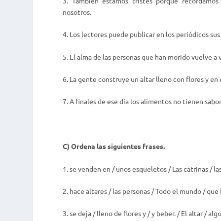
3. También estamos tristes porque recordamos
nosotros.
4. Los lectores puede publicar en los periódicos sus
5. El alma de las personas que han morido vuelve a v
6. La gente construye un altar lleno con flores y en 
7. A finales de ese día los alimentos no tienen sabor
C) Ordena las siguientes frases.
1. se venden en / unos esqueletos / Las catrinas / la
2. hace altares / las personas / Todo el mundo / que
3. se deja / lleno de flores y / y beber. / El altar / a