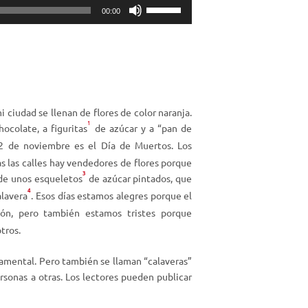
U
00:00
t
i
l
i
z
a
i ciudad se llenan de flores de color naranja.
l
1
hocolate, a figuritas
de azúcar y a “pan de
a
l 2 de noviembre es el Día de Muertos. Los
s
s las calles hay vendedores de flores porque
t
3
 de unos esqueletos
de azúcar pintados, que
e
4
c
alavera
. Esos días estamos alegres porque el
l
ión, pero también estamos tristes porque
a
tros.
s
d
damental. Pero también se llaman “calaveras”
e
sonas a otras. Los lectores pueden publicar
f
l