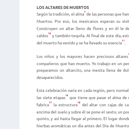
LOS ALTARES DE MUERTOS
7
Según la tradición, el alma
de las personas que han 
Muertos. Por eso, los mexicanos esperan su visi
Construyen un altar lleno de flores y en él le de
10
caldos
y también tequila. Al final de este día, e
11
del muerto ha venido y se ha llevado su esencia
.
Los niños y los mayores hacen preciosos altares
compañeros que han muerto. Yo trabajo en un peri
preparamos un altarcito, una mesita llena de du
desaparecidos.
Esta celebración varía en cada región, pero normal
16
las siete etapas
que tiene que pasar el alma de 
17
18
fabrica
la estructura
del altar con cajas de ca
encima del suelo y sobre él se pone el sexto, un p
quinto, y así hasta llegar al primero. El lugar dond
hierbas aromáticas un día antes del Día de Muerto