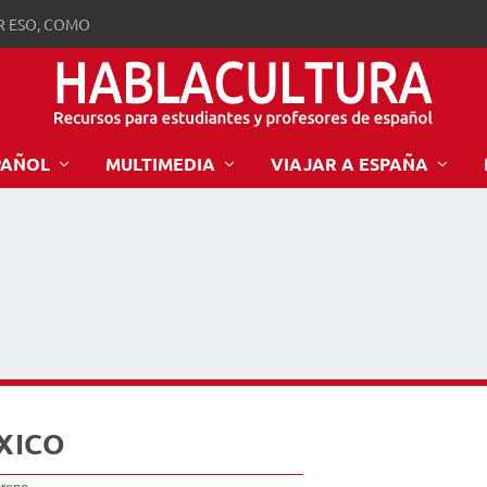
R ESO, COMO
PAÑOL
MULTIMEDIA
VIAJAR A ESPAÑA
XICO