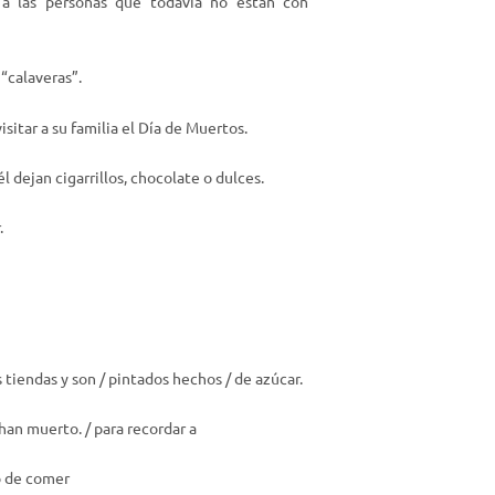
 a las personas que todavía no están con
 “calaveras”.
isitar a su familia el Día de Muertos.
él dejan cigarrillos, chocolate o dulces.
.
s tiendas y son / pintados hechos / de azúcar.
 han muerto. / para recordar a
lgo de comer