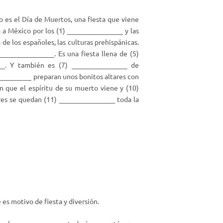
 es el Día de Muertos, una fiesta que viene
a a México por los (1) ________________ y las
 de los españoles, las culturas prehispánicas.
_______________. Es una fiesta llena de (5)
___. Y también es (7) ________________ de
__________ preparan unos bonitos altares con
n que el espíritu de su muerto viene y (10)
ares se quedan (11) ________________ toda la
 es motivo de fiesta y diversión.