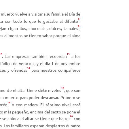
e
c
muerto vuelve a visitar a su familia el Día de
h
8
ta con todo lo que le gustaba al difunto
.
a
9
jan cigarrillos, chocolate, dulces, tamales
,
a
stos alimentos no tienen sabor porque el alma
r
r
i
12
13
. Las empresas también recuerdan
a los
b
ódico de Veracruz, y el día 1 de noviembre
a
14
lces y ofrendas
para nuestros compañeros
/
a
b
15
mente el altar tiene siete niveles
, que son
a
un muerto para poder descansar. Primero se
j
19
o
rtón
o con madera. El séptimo nivel está
p
oco más pequeño, encima del sexto se pone el
20
a
e se coloca el altar se tiene que barrer
con
r
s. Los familiares esperan despiertos durante