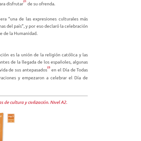
21
a
ara disfrutar
de su ofrenda.
a
u
ra “una de las expresiones culturales más
m
as del país”,
y por eso declaró la celebración
e
le de la Humanidad.
n
t
a
ión es la unión de la religión católica y las
r
ntes de la llegada de los españoles, algunas
o
23
 vida de sus antepasados
en el Día de Todas
d
braciones y empezaron a celebrar el Día de
i
s
m
 de cultura y civilización. Nivel A2.
i
n
u
i
r
e