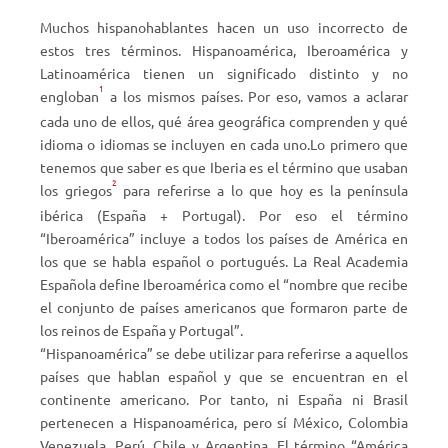
Muchos hispanohablantes hacen un uso incorrecto de
estos tres términos. Hispanoamérica, Iberoamérica y
Latinoamérica tienen un significado distinto y no
1
engloban
a los mismos países. Por eso, vamos a aclarar
cada uno de ellos, qué área geográfica comprenden y qué
idioma o idiomas se incluyen en cada uno.Lo primero que
tenemos que saber es que Iberia es el término que usaban
2
los griegos
para referirse a lo que hoy es la península
ibérica (España + Portugal). Por eso el término
“Iberoamérica” incluye a todos los países de América en
los que se habla español o portugués. La Real Academia
Española define Iberoamérica como el “nombre que recibe
el conjunto de países americanos que formaron parte de
los reinos de España y Portugal”.
“Hispanoamérica” se debe utilizar para referirse a aquellos
países que hablan español y que se encuentran en el
continente americano. Por tanto, ni España ni Brasil
pertenecen a Hispanoamérica, pero sí México, Colombia
Venezuela, Perú, Chile y Argentina. El término “América