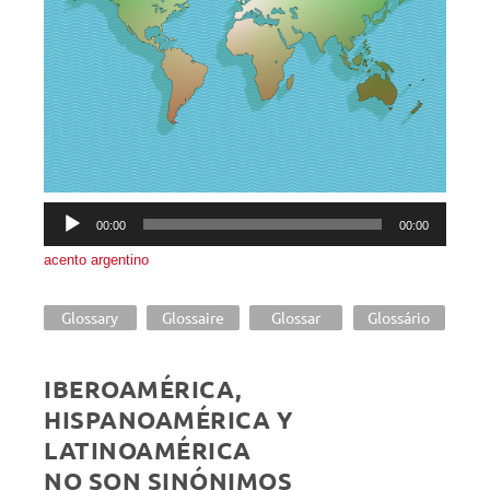
Reproductor
00:00
00:00
de
acento argentino
audio
Glossary
Glossaire
Glossar
Glossário
IBEROAMÉRICA,
HISPANOAMÉRICA Y
LATINOAMÉRICA
NO SON SINÓNIMOS