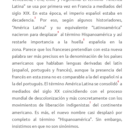
Latina” se usa por primera vez en Francia a mediados del
siglo XIX. En esta época, el imperio español estaba en
3
decadencia.
Por eso, según algunos historiadores,
“América Latina” y su equivalente “Latinoamérica”
4
nacieron para desplazar
al término Hispanoamérica y así
5
restarle importancia a la huella
española en la
zona. Parece que los franceses pretendían con esta nueva
palabra ser más precisos en la denominación de los países
americanos que hablaban lenguas derivadas del latín
(español, portugués y francés), aunque la presencia del
francés en esta zona no es comparable a la del español ni a
6
la del portugués. El término América Latina se consolidó
a
mediados del siglo XX coincidiendo con el proceso
mundial de descolonización y más concretamente con los
7
movimientos de liberación indigenistas
del continente
americano. Es más, el nuevo nombre casi desplazó por
completo al término “Hispanoamérica”. Sin embargo,
insistimos en que no son sinónimos.