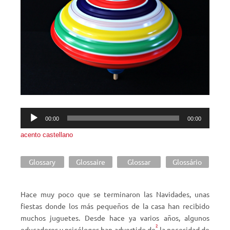
Reproductor
00:00
00:00
de
acento castellano
audio
Glossary
Glossaire
Glossar
Glossário
Hace muy poco que se terminaron las Navidades, unas
fiestas donde los más pequeños de la casa han recibido
muchos juguetes. Desde hace ya varios años, algunos
2
educadores y psicólogos han advertido de
la necesidad de