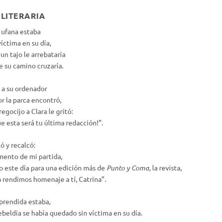
LITERARIA
 ufana estaba
íctima en su día,
 un tajo le arrebataría
e su camino cruzaría.
 a su ordenador
lor la parca encontró,
regocijo a Clara le gritó:
e esta será tu última redacción!”.
ió y recalcó:
ento de mi partida,
o este día para una edición más de
Punto y Coma
, la revista,
a rendimos homenaje a tí, Catrina”.
prendida estaba,
ebeldía se había quedado sin víctima en su día.