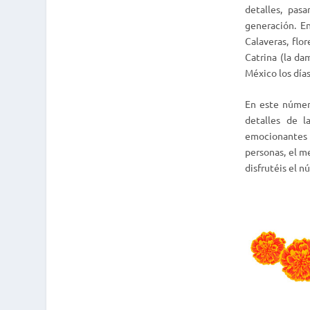
detalles, pas
generación. En
Calaveras, flo
Catrina (la da
México los día
En este númer
detalles de l
emocionantes 
personas, el m
disfrutéis el 