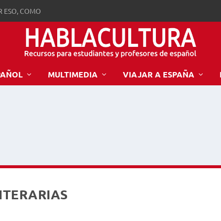
R ESO, COMO
PAÑOL
MULTIMEDIA
VIAJAR A ESPAÑA
LITERARIAS