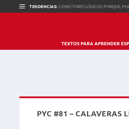
TENDENCIAS:
CONECTORES LÓGICOS: PORQUE, PO
TEXTOS PARA APRENDER ES
PYC #81 – CALAVERAS 