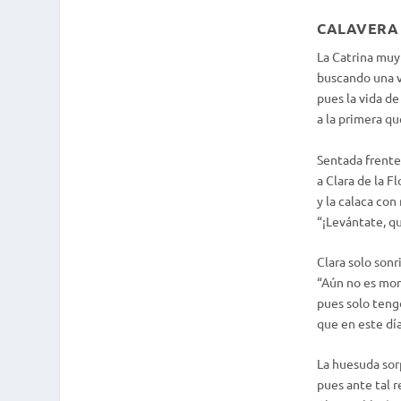
CALAVERA 
La Catrina muy
buscando una v
pues la vida de
a la primera qu
Sentada frente
a Clara de la F
y la calaca con 
“¡Levántate, qu
Clara solo sonr
“Aún no es mom
pues solo teng
que en este dí
La huesuda sor
pues ante tal r