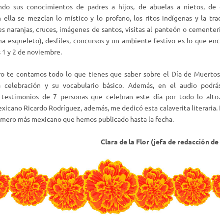
ando sus conocimientos de padres a hijos, de abuelas a nietos, de
 ella se mezclan lo místico y lo profano, los ritos indígenas y la trad
res naranjas, cruces, imágenes de santos, visitas al panteón o cementeri
ma esqueleto), desfiles, concursos y un ambiente festivo es lo que e
s 1 y 2 de noviembre.
o te contamos todo lo que tienes que saber sobre el Día de Muertos: 
a celebración y su vocabulario básico. Además, en el audio podrá
testimonios de 7 personas que celebran este día por todo lo alto
exicano Ricardo Rodríguez, además, me dedicó esta calaverita literaria
número más mexicano que hemos publicado hasta la fecha.
Clara de la Flor (jefa de redacción de