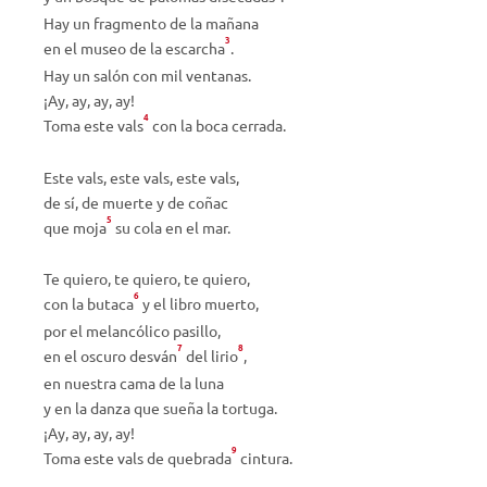
Hay un fragmento de la mañana
3
en el museo de la escarcha
.
Hay un salón con mil ventanas.
¡Ay, ay, ay, ay!
4
Toma este vals
con la boca cerrada.
Este vals, este vals, este vals,
de sí, de muerte y de coñac
5
que moja
su cola en el mar.
Te quiero, te quiero, te quiero,
6
con la butaca
y el libro muerto,
por el melancólico pasillo,
7
8
en el oscuro desván
del lirio
,
en nuestra cama de la luna
y en la danza que sueña la tortuga.
¡Ay, ay, ay, ay!
9
Toma este vals de quebrada
cintura.