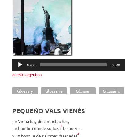
Reproductor
00:00
00:00
de
acento argentino
audio
Glossary
Glossaire
Glossar
Glossário
PEQUEÑO VALS VIENÉS
En Viena hay diez muchachas,
1
un hombro donde solloza
la muerte
2
y un bosque de palomas disecadas
.