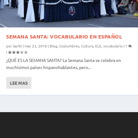
SEMANA SANTA: VOCABULARIO EN ESPAÑOL
por
Sariki
|
Mar 23, 2018
|
Blog
,
Costumbres
,
Cultura
,
ELE
,
vocabulario
|
1
|
¿QUÉ ES LA SEMANA SANTA? La Semana Santa se celebra en
muchísimos países hispanohablantes, pero...
LEE MAS