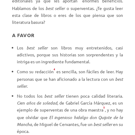
editoriales ya que les aportan
enormes beneficios.
Hablamos de los
best seller
o superventas. ¿Te gusta leer
esta clase de libros o eres de los que piensa que son
literatura basura?
A FAVOR
Los
best seller
son libros muy entretenidos, casi
adictivos, porque sus historias son sorprendentes y la
intriga es un ingrediente fundamental.
4
Como su redacción
es sencilla, son fáciles de leer. Hay
personas que se han aficionado a la lectura con un
best
seller
.
No todos los
best seller
tienen poca calidad literaria.
Cien años de soledad,
de Gabriel García Márquez, es un
5
ejemplo de superventas de una obra maestra
, y no hay
que olvidar que
El ingenioso hidalgo don Quijote de la
Mancha,
de Miguel de Cervantes, fue un
best seller
en su
época.