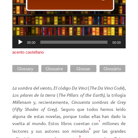
00:00
00:00
acento castellano
Glossary
Glossaire
Glossar
Glossário
La sombra del viento, El código Da Vinci
(
The Da Vinci Code
),
Los pilares de la tierra
(
The Pillars of the Earth)
, la trilogía
Millenium
y, recientemente,
Cincuenta sombras de Grey
(
Fifty Shades of Grey
). Seguro que todos hemos leído
alguna de estas novelas, porque todas ellas han dado la
1
vuelta al mundo. Estos libros cuentan con
millones de
2
lectores y sus autores son mimados
por las grandes
3