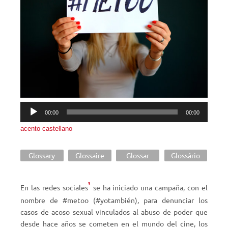
Reproductor
00:00
00:00
de
acento castellano
audio
Glossary
Glossaire
Glossar
Glossário
3
En las redes sociales
se ha iniciado una campaña, con el
nombre de #metoo (#yotambién), para denunciar los
casos de acoso sexual vinculados al abuso de poder que
desde hace años se cometen en el mundo del cine, los